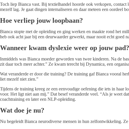
Toch liep Bianca vast. Bij textielhandel hoorde ook verkopen, contact le
mezelf lag. Je gaat dingen internaliseren en daar meteen een oordeel bo
Hoe verliep jouw loopbaan?
Bianca stopte met de opleiding en ging werken en maakte rond het mil
heb ook acht jaar bij een deurwaarder gewerkt, maar nooit echt goed naa
Wanneer kwam dyslexie weer op jouw pad
Inmiddels was Bianca moeder geworden van twee kinderen. Na de basissc
zit daar toch meer achter.” Ze kwam terecht bij Dynamica, een organisa
Wat veranderde er door die training? De training gaf Bianca vooral he
liet mezelf niet zien.”
Tijdens de training kreeg ze een eenvoudige oefening die iets in haar l
voor. Het ligt niet aan mij.” Dat besef veranderde veel. “Als je weet da
coachtraining en later een NLP-opleiding.
Wat doe je nu?
Nu begeleidt Bianca neurodiverse mensen in hun zelfontwikkeling. Ze 