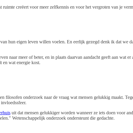
uist ruimte creëert voor meer zelfkennis en voor het vergroten van je ve
van hun eigen leven willen voelen. En eerlijk gezegd denk ik dat we dat
reven naar meer of beter, en in plaats daarvan aandacht geeft aan wat er 
t en wat energie kost.
en filosofen onderzoek naar de vraag wat mensen gelukkig maakt. Tegeli
 invloedssfeer.
erhuis
uit dat mensen gelukkiger worden wanneer ze iets doen voor ande
voelen." Wetenschappelijk onderzoek ondersteunt die gedachte.