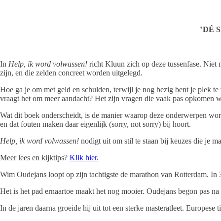
"
DÉ 
In
Help, ik word volwassen!
richt Kluun zich op deze tussenfase. Niet
zijn, en die zelden concreet worden uitgelegd.
Hoe ga je om met geld en schulden, terwijl je nog bezig bent je plek te
vraagt het om meer aandacht? Het zijn vragen die vaak pas opkomen wa
Wat dit boek onderscheidt, is de manier waarop deze onderwerpen worde
en dat fouten maken daar eigenlijk (sorry, not sorry) bij hoort.
Help, ik word volwassen!
nodigt uit om stil te staan bij keuzes die je
Meer lees en kijktips?
Klik hier.
Wim Oudejans loopt op zijn tachtigste de marathon van Rotterdam. In 3
Het is het pad ernaartoe maakt het nog mooier. Oudejans begon pas na z
In de jaren daarna groeide hij uit tot een sterke masteratleet. Europese t