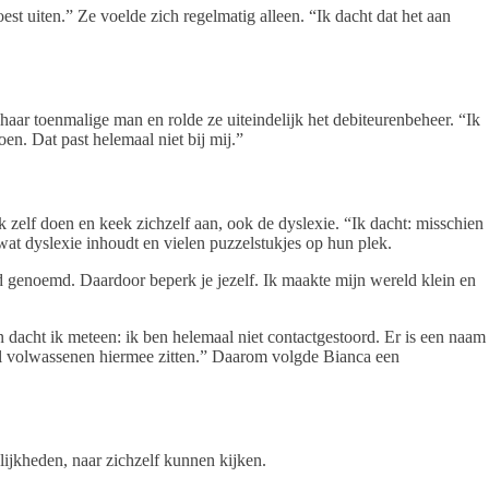
est uiten.” Ze voelde zich regelmatig alleen. “Ik dacht dat het aan
ar toenmalige man en rolde ze uiteindelijk het debiteurenbeheer. “Ik
oen. Dat past helemaal niet bij mij.”
zelf doen en keek zichzelf aan, ook de dyslexie. “Ik dacht: misschien
 wat dyslexie inhoudt en vielen puzzelstukjes op hun plek.
rd genoemd. Daardoor beperk je jezelf. Ik maakte mijn wereld klein en
en dacht ik meteen: ik ben helemaal niet contactgestoord. Er is een naam
 veel volwassenen hiermee zitten.” Daarom volgde Bianca een
lijkheden, naar zichzelf kunnen kijken.