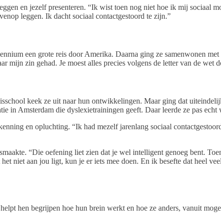
ggen en jezelf presenteren. “Ik wist toen nog niet hoe ik mij sociaal mo
venop leggen. Ik dacht sociaal contactgestoord te zijn.”
lennium een grote reis door Amerika. Daarna ging ze samenwonen met ha
r mijn zin gehad. Je moest alles precies volgens de letter van de wet d
?
hool keek ze uit naar hun ontwikkelingen. Maar ging dat uiteindelijk 
tie in Amsterdam die dyslexietrainingen geeft. Daar leerde ze pas echt
rkenning en opluchting. “Ik had mezelf jarenlang sociaal contactgestoo
osmaakte. “Die oefening liet zien dat je wel intelligent genoeg bent. To
t het niet aan jou ligt, kun je er iets mee doen. En ik besefte dat heel
helpt hen begrijpen hoe hun brein werkt en hoe ze anders, vanuit moge