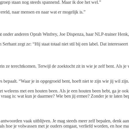
en groep staan nog steeds spannend. Maar ik doe het wel.”
wereld, naar mensen en naar wat er mogelijk is.”
t onder anderen Oprah Winfrey, Joe Dispenza, haar NLP-trainer Henk,
rhant zegt ze: “Hij staat totaal niet stil bij een label. Dat interesseer
e terechtkomen. Terwijl de zoektocht zit in wie je zelf bent. Als je wee
 bepaalt. “Waar je in opgegroeid bent, hoeft niet te zijn wie jij wil zij
et weleens met een houten been. Als je een houten been hebt, ga je ook
vraag is: wat kun je daarmee? Wie ben jij ermee? Zonder je te laten 
twoorden vaak uitblijven. Je mag steeds meer zelf bepalen, denk aan al
 als hoe je volwassen met je ouders omgaat, verliefd worden, en hoe ma