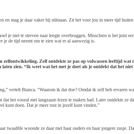
n en mag je daar vaker bij stilstaan. Zit het voor jou in meer tijd buite
t hoef je niet te streven naar leegte overbruggen. Misschien is het juis
 je de tijd neemt om te zien wat er al aanwezig is.
zelfontwikkeling. Zelf ontdekte ze pas op volwassen leeftijd wat d
ten zien. “Ik weet wat het met je doet als je ontdekt dat het niet 
g,” vertelt Bianca. “Waarom ik dat doe? Omdat ik zelf heb ervaren wa
ht dat het vooral met langzaam lezen te maken had. Later ontdekte ze d
el kunt doen. Dat je meer rust in jezelf kunt vinden.”
haar twaalfde woonde ze daar met haar ouders en haar jongere zusje. D