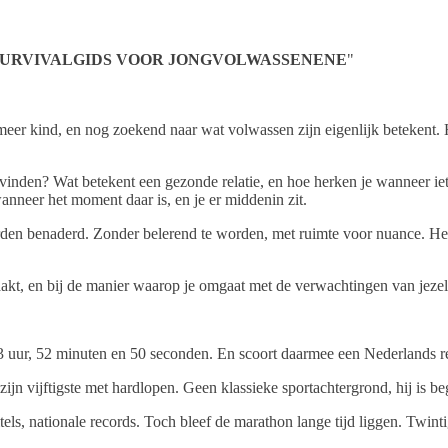
SURVIVALGIDS VOOR JONGVOLWASSENENE
"
 meer kind, en nog zoekend naar wat volwassen zijn eigenlijk betekent
 vinden? Wat betekent een gezonde relatie, en hoe herken je wanneer iet
nneer het moment daar is, en je er middenin zit.
n benaderd. Zonder belerend te worden, met ruimte voor nuance. Het du
 maakt, en bij de manier waarop je omgaat met de verwachtingen van jeze
 uur, 52 minuten en 50 seconden. En scoort daarmee een Nederlands reco
ijn vijftigste met hardlopen. Geen klassieke sportachtergrond, hij is b
itels, nationale records. Toch bleef de marathon lange tijd liggen. Twinti