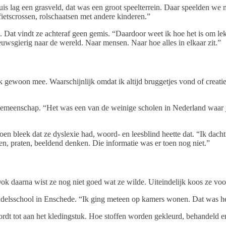
uis lag een grasveld, dat was een groot speelterrein. Daar speelden we 
 fietscrossen, rolschaatsen met andere kinderen.”
 Dat vindt ze achteraf geen gemis. “Daardoor weet ik hoe het is om lekke
ieuwsgierig naar de wereld. Naar mensen. Naar hoe alles in elkaar zit.”
 gewoon mee. Waarschijnlijk omdat ik altijd bruggetjes vond of creati
emeenschap. “Het was een van de weinige scholen in Nederland waar 
 bleek dat ze dyslexie had, woord- en leesblind heette dat. “Ik dacht: b
n, praten, beeldend denken. Die informatie was er toen nog niet.”
 daarna wist ze nog niet goed wat ze wilde. Uiteindelijk koos ze voor i
ndelsschool in Enschede. “Ik ging meteen op kamers wonen. Dat was h
wordt tot aan het kledingstuk. Hoe stoffen worden gekleurd, behandeld 