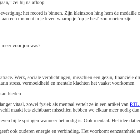
an,” zei hij na afloop.
bevestiging: het record is binnen. Zijn kleinzoon hing hem de medaill
it aan een moment in je leven waarop je ‘op je best’ zou moeten zijn.
et meer voor jou was?
atrace. Werk, sociale verplichtingen, misschien een gezin, financiële dr
waarin stress, vermoeidheid en mentale klachten het vaakst voorkomen.
 kan bieden.
anger vitaal, zowel fysiek als mentaal vertelt ze in een artikel van
RTL 
verschil maakt iets zichtbaar: misschien hebben we elkaar meer nodig da
 even bij te springen wanneer het nodig is. Ook mentaal. Het idee dat e
n geeft ook ouderen energie en verbinding. Het voorkomt eenzaamheid e