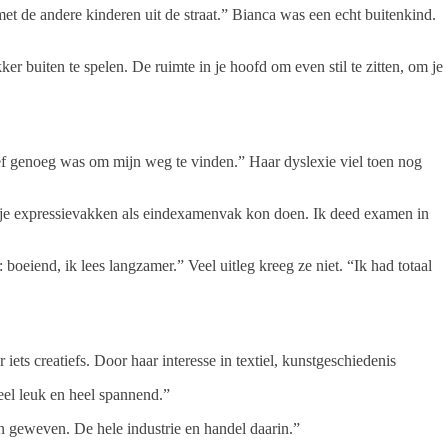
met de andere kinderen uit de straat.” Bianca was een echt buitenkind.
r buiten te spelen. De ruimte in je hoofd om even stil te zitten, om je
ef genoeg was om mijn weg te vinden.” Haar dyslexie viel toen nog
je expressievakken als eindexamenvak kon doen. Ik deed examen in
oeiend, ik lees langzamer.” Veel uitleg kreeg ze niet. “Ik had totaal
ets creatiefs. Door haar interesse in textiel, kunstgeschiedenis
eel leuk en heel spannend.”
en geweven. De hele industrie en handel daarin.”