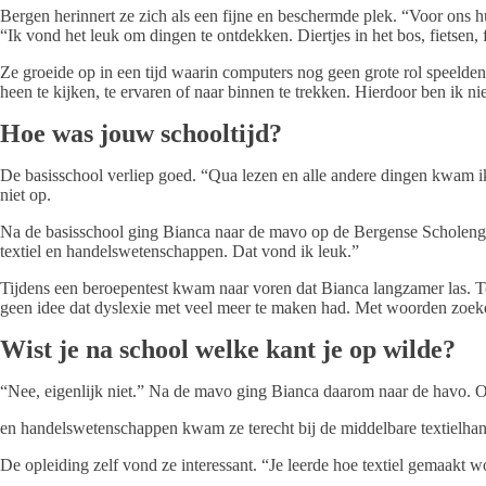
Bergen herinnert ze zich als een fijne en beschermde plek. “Voor ons h
“Ik vond het leuk om dingen te ontdekken. Diertjes in het bos, fietsen,
Ze groeide op in een tijd waarin computers nog geen grote rol speelden.
heen te kijken, te ervaren of naar binnen te trekken. Hierdoor ben ik n
Hoe was jouw schooltijd?
De basisschool verliep goed. “Qua lezen en alle andere dingen kwam ik
niet op.
Na de basisschool ging Bianca naar de mavo op de Bergense Scholeng
textiel en handelswetenschappen. Dat vond ik leuk.”
Tijdens een beroepentest kwam naar voren dat Bianca langzamer las. Toen
geen idee dat dyslexie met veel meer te maken had. Met woorden zoeke
Wist je na school welke kant je op wilde?
“Nee, eigenlijk niet.” Na de mavo ging Bianca daarom naar de havo. Ook
en handelswetenschappen kwam ze terecht bij de middelbare textielha
De opleiding zelf vond ze interessant. “Je leerde hoe textiel gemaakt 