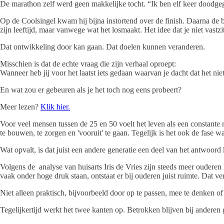
De marathon zelf werd geen makkelijke tocht. “Ik ben elf keer doodgega
Op de Coolsingel kwam hij bijna instortend over de finish. Daarna de 
zijn leeftijd, maar vanwege wat het losmaakt. Het idee dat je niet vastz
Dat ontwikkeling door kan gaan. Dat doelen kunnen veranderen.
Misschien is dat de echte vraag die zijn verhaal oproept:
Wanneer heb jij voor het laatst iets gedaan waarvan je dacht dat het ni
En wat zou er gebeuren als je het toch nog eens probeert?
Meer lezen?
Klik hier.
Voor veel mensen tussen de 25 en 50 voelt het leven als een constante r
te bouwen, te zorgen en 'vooruit' te gaan. Tegelijk is het ook de fase 
Wat opvalt, is dat juist een andere generatie een deel van het antwoord
Volgens de analyse van huisarts Iris de Vries zijn steeds meer ouderen l
vaak onder hoge druk staan, ontstaat er bij ouderen juist ruimte. Dat 
Niet alleen praktisch, bijvoorbeeld door op te passen, mee te denken of
Tegelijkertijd werkt het twee kanten op. Betrokken blijven bij andere