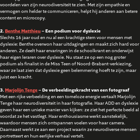
voordelen van zijn neurodiversiteit te zien. Met zijn empathie en
vermogen om helder te communiceren, helpt hij anderen aan betere
content en microcopy.
2.
Benthe Matthieu
– Een podium voor dyslexie
Slechts 16 jaar oud en nu al een krachtige stem voor mensen met
dyslexie: Benthe overwon haar uitdagingen en maakt zich hard voor
anderen. Ze deelt haar ervaringen in de schoolkrant en onderwijst
haar eigen leraren over dyslexie. Nu staat ze op een nog groter
podium als finalist in de Miss Teen of Noord-Brabant-verkiezing,
waar ze laat zien dat dyslexie geen belemmering hoeft te zijn, maar
juist een kracht.
3.
Marjolijn Tenge
– De verbeeldingskracht van een fotograaf
Met een rijke verbeelding en een tomeloze energie vertaalt Marjolijn
Tenge haar neurodiversiteit in haar fotografie. Haar ADD en dyslexie
geven haar een unieke manier van kijken: ze ziet het perfecte beeld al
voordat ze het vastlegt. Haar enthousiasme werkt aanstekelijk,
waardoor mensen zich ontspannen voelen voor haar camera.
Daarnaast werkt ze aan een project waarin ze neurodiverse mensen
portretteert en hun eerlijke verhaal vertelt.