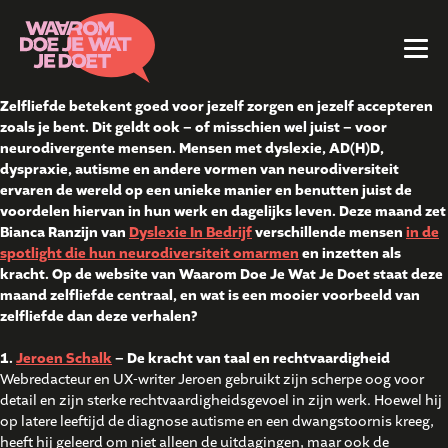
Zelfliefde betekent goed voor jezelf zorgen en jezelf accepteren
zoals je bent. Dit geldt ook – of misschien wel juist – voor
neurodivergente mensen. Mensen met dyslexie, AD(H)D,
dyspraxie, autisme en andere vormen van neurodiversiteit
ervaren de wereld op een unieke manier en benutten juist de
voordelen hiervan in hun werk en dagelijks leven. Deze maand zet
Bianca Ranzijn van
Dyslexie In Bedrijf
verschillende mensen
in de
spotlight die hun neurodiversiteit omarmen
en inzetten als
kracht. Op de website van Waarom Doe Je Wat Je Doet staat deze
maand zelfliefde centraal, en wat is een mooier voorbeeld van
zelfliefde dan deze verhalen?
1.
Jeroen Schalk
– De kracht van taal en rechtvaardigheid
Webredacteur en UX-writer Jeroen gebruikt zijn scherpe oog voor
detail en zijn sterke rechtvaardigheidsgevoel in zijn werk. Hoewel hij
op latere leeftijd de diagnose autisme en een dwangstoornis kreeg,
heeft hij geleerd om niet alleen de uitdagingen, maar ook de