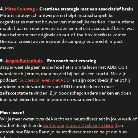
4.
Mirte Sonntag
– Creatieve strategie met een associatief brein
Mirte is strategisch ontwerper en helpt maatschappelijke
organisaties met het bouwen van menselijke merken. Haar autisme
maakt haar een sterke visuele denker met een associatief brein, wat
haar helpt om met originele en out-of-the-box ideeën te komen.
Hierdoor creëert ze vernieuwende campagnes die écht impact
maken.
5.
Jasper Buitenhuis
– Een coach met ervaring
Jasper weet als geen ander hoe het is om te leven met ADD. Ooit
worstelde hij ermee, maar nu ziet hij het als een kracht. Met zijn
podcast "
Succesvol leven met ADD
" en zijn coachbedrijf helpt hij
anderen om de voordelen van ADD te ontdekken en meer
zelfacceptatie te vinden. Zijn boodschap: anders denken en doen
kan juist leiden tot een bijzonder en waardevol leven.
Meer lezen?
Wil je meer weten over de kracht van neurodiversiteit in jouw werk of
studie? Bekijk hier de
partnerpagina van Dyslexie In Bedrijf
en
ontdek hoe Bianca Ranzijn neurodiverse mensen helpt om hun