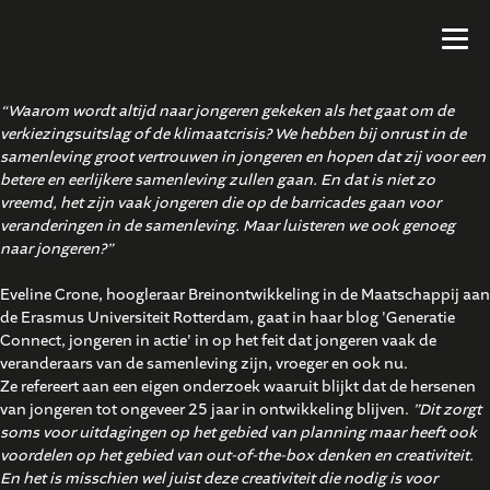
“Waarom wordt altijd naar jongeren gekeken als het gaat om de
verkiezingsuitslag of de klimaatcrisis? We hebben bij onrust in de
samenleving groot vertrouwen in jongeren en hopen dat zij voor een
betere en eerlijkere samenleving zullen gaan. En dat is niet zo
vreemd, het zijn vaak jongeren die op de barricades gaan voor
veranderingen in de samenleving. Maar luisteren we ook genoeg
naar jongeren?”
Eveline Crone, hoogleraar Breinontwikkeling in de Maatschappij aan
de Erasmus Universiteit Rotterdam, gaat in haar blog 'Generatie
Connect, jongeren in actie' in op het feit dat jongeren vaak de
veranderaars van de samenleving zijn, vroeger en ook nu.
Ze refereert aan een eigen onderzoek waaruit blijkt dat de hersenen
van jongeren tot ongeveer 25 jaar in ontwikkeling blijven.
”Dit zorgt
soms voor uitdagingen op het gebied van planning maar heeft ook
voordelen op het gebied van out-of-the-box denken en creativiteit.
En het is misschien wel juist deze creativiteit die nodig is voor