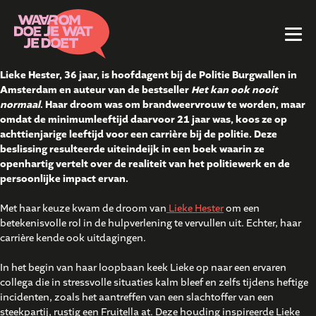
Lieke Hester, 36 jaar, is hoofdagent bij de Politie Burgwallen in
Amsterdam en auteur van de bestseller
Het kan ook nooit
normaal
. Haar droom was om brandweervrouw te worden, maar
omdat de minimumleeftijd daarvoor 21 jaar was, koos ze op
achttienjarige leeftijd voor een carrière bij de politie. Deze
beslissing resulteerde uiteindeijk in een boek waarin ze
openhartig vertelt over de realiteit van het politiewerk en de
persoonlijke impact ervan.
Met haar keuze kwam de droom van
Lieke Hester
om een
betekenisvolle rol in de hulpverlening te vervullen uit. Echter, haar
carrière kende ook uitdagingen.
In het begin van haar loopbaan keek Lieke op naar een ervaren
collega die in stressvolle situaties kalm bleef en zelfs tijdens heftige
incidenten, zoals het aantreffen van een slachtoffer van een
steekpartij, rustig een Fruitella at. Deze houding inspireerde Lieke