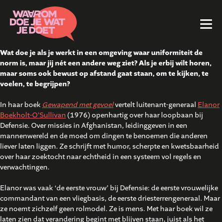
Wat doe je als je werkt in een omgeving waar uniformiteit de
norm is, maar jij nét een andere weg ziet? Als je erbij wilt horen,
maar soms ook bewust op afstand gaat staan, om te kijken, te
voelen, te begrijpen?
In haar boek
Gewapend met gevoel
vertelt luitenant-generaal
Elanor
Boekholt-O’Sullivan
(1976) openhartig over haar loopbaan bij
Defensie. Over missies in Afghanistan, leidinggeven in een
mannenwereld en de moed om dingen te benoemen die anderen
liever laten liggen. Ze schrijft met humor, scherpte en kwetsbaarheid
over haar zoektocht naar echtheid in een systeem vol regels en
verwachtingen.
Elanor was vaak ‘de eerste vrouw’ bij Defensie: de eerste vrouwelijke
commandant van een vliegbasis, de eerste driesterrengeneraal. Maar
ze noemt zichzelf geen rolmodel. Ze is mens. Met haar boek wil ze
laten zien dat verandering begint met blijven staan, juist als het