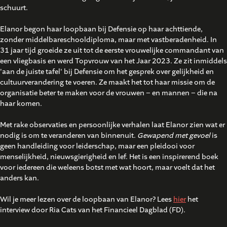
schuurt.
Elanor begon haar loopbaan bij Defensie op haar achttiende,
zonder middelbareschooldiploma, maar met vastberadenheid. In
31 jaar tijd groeide ze uit tot de eerste vrouwelijke commandant van
een vliegbasis en werd Topvrouw van het Jaar 2023. Ze zit inmiddels
'aan de juiste tafel' bij Defensie om het gesprek over gelijkheid en
cultuurverandering te voeren. Ze maakt het tot haar missie om de
organisatie beter te maken voor de vrouwen – en mannen – die na
haar komen.
Met rake observaties en persoonlijke verhalen laat Elanor zien wat er
nodig is om te veranderen van binnenuit.
Gewapend met gevoel
is
geen handleiding voor leiderschap, maar een pleidooi voor
menselijkheid, nieuwsgierigheid en lef. Het is een inspirerend boek
voor iedereen die weleens botst met wat hoort, maar voelt dat het
anders kan.
Wil je meer lezen over de loopbaan van Elanor? Lees
hier
het
interview door Ria Cats van het Financieel Dagblad (FD).