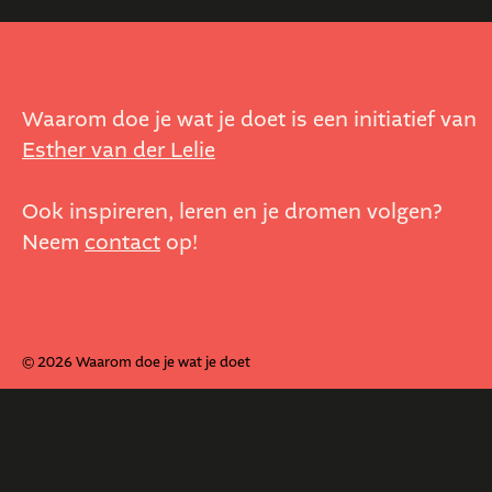
Waarom doe je wat je doet is een initiatief van
Esther van der Lelie
Ook inspireren, leren en je dromen volgen?
Neem
contact
op!
© 2026 Waarom doe je wat je doet