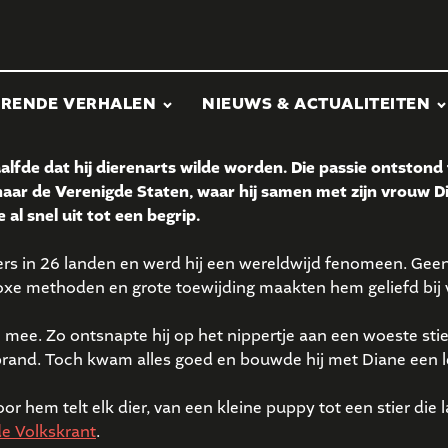
ERENDE VERHALEN
NIEUWS & ACTUALITEITEN
alfde dat hij dierenarts wilde worden. Die passie ontstond t
aar de Verenigde Staten, waar hij samen met zijn vrouw Dia
al snel uit tot een begrip.
kers in 26 landen en werd hij een wereldwijd fenomeen. Geen
hodoxe methoden en grote toewijding maakten hem geliefd bij 
n mee. Zo ontsnapte hij op het nippertje aan een woeste st
nd. Toch kwam alles goed en bouwde hij met Diane een lev
or hem telt elk dier, van een kleine puppy tot een stier die
e Volkskrant
.