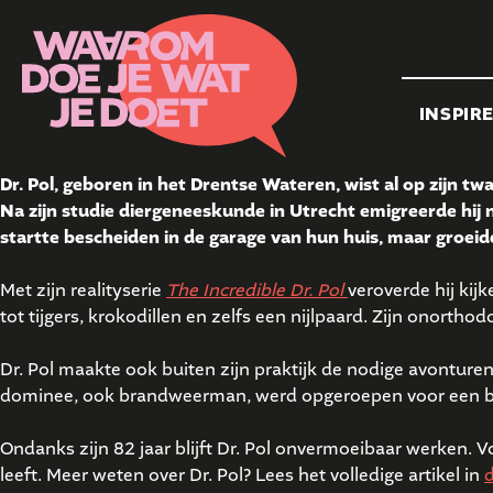
INSPIR
Dr. Pol, geboren in het Drentse Wateren, wist al op zijn twa
Na zijn studie diergeneeskunde in Utrecht emigreerde hij n
startte bescheiden in de garage van hun huis, maar groeide 
Met zijn realityserie
The Incredible Dr. Pol
veroverde hij kij
tot tijgers, krokodillen en zelfs een nijlpaard. Zijn onort
Dr. Pol maakte ook buiten zijn praktijk de nodige avonture
dominee, ook brandweerman, werd opgeroepen voor een bra
Ondanks zijn 82 jaar blijft Dr. Pol onvermoeibaar werken. Vo
leeft. Meer weten over Dr. Pol? Lees het volledige artikel in
d