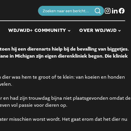
Zoeken
naar:
WDJWJD+ COMMUNITY
OVER WDJWJD
oen hij een dierenarts hielp bij de bevalling van biggetjes.
ne in Michigan zijn eigen dierenkliniek begon. Die kliniek
 dier was hem te groot of te klein: van koeien en honden
velen.
ier en had zijn trouwdag bijna niet plaatsgevonden omdat de
en vol passie voor dieren op.
 later misschien worst wordt. Het gaat erom dat het dier nu