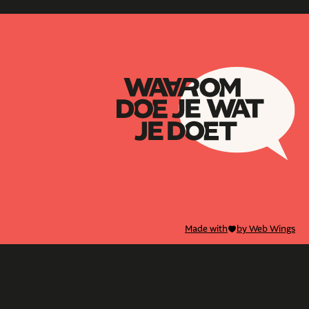
Made with
by Web Wings