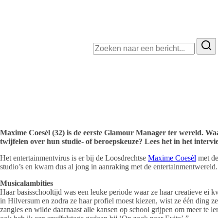
Zoeken
naar:
INSPIRERENDE VERHALEN
NIEUWS & ACTUALITE
Maxime Coesèl (32) is de eerste Glamour Manager ter wereld. Waa
twijfelen over hun studie- of beroepskeuze? Lees het in het interv
Het entertainmentvirus is er bij de Loosdrechtse
Maxime Coesèl
met de
studio’s en kwam dus al jong in aanraking met de entertainmentwereld. 
Musicalambities
Haar basisschooltijd was een leuke periode waar ze haar creatieve ei
in Hilversum en zodra ze haar profiel moest kiezen, wist ze één ding z
zangles en wilde daarnaast alle kansen op school grijpen om meer te 