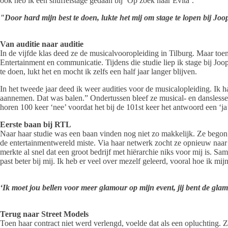
ook heb ik een snuffelstage gedaan bij ‘Op zoek naar Evita’.”
"Door hard mijn best te doen, lukte het mij om stage te lopen bij Jo
Van auditie naar auditie
In de vijfde klas deed ze de musicalvooropleiding in Tilburg. Maar t
Entertainment en communicatie. Tijdens die studie liep ik stage bij Jo
te doen, lukt het en mocht ik zelfs een half jaar langer blijven.
In het tweede jaar deed ik weer audities voor de musicalopleiding. Ik 
aannemen. Dat was balen.” Ondertussen bleef ze musical- en danslessen v
horen 100 keer ‘nee’ voordat het bij de 101st keer het antwoord een ‘ja
Eerste baan bij RTL
Naar haar studie was een baan vinden nog niet zo makkelijk. Ze begon 
de entertainmentwereld miste. Via haar netwerk zocht ze opnieuw naar 
merkte al snel dat een groot bedrijf met hiërarchie niks voor mij is. Sam
past beter bij mij. Ik heb er veel over mezelf geleerd, vooral hoe ik m
‘Ik moet jou bellen voor meer glamour op mijn event, jij bent de gl
Terug naar Street Models
Toen haar contract niet werd verlengd, voelde dat als een opluchting. Ze