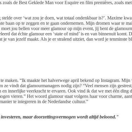
 zoals de Best Geklede Man voor Esquire en film premières, zoals met
stelde over ‘wat zou je doen, wat totaal ondenkbaar is?’. Maxime kwam
ste baan op te zeggen en te gaan ondernemen. Mijn dromen waar te make
k moet jou bellen voor meer glamour op mijn event, jij bent de glamour
leerd dat échte glamour een ‘state of mind’ is en van binnenuit komt. De
e van jezelf maakt. Als je er stralend uitziet, dan word je tenminste blij
 te maken. “Ik maakte het halverwege april bekend op Instagram. Mijn 
ze vindt dat glamourmanagers nodig zijn? “Veel mensen zijn gestrest,
zijn en innerlijke veerkracht te ervaren. Ook vind ik dat we met één ding 
mogen vieren.” Het woord glamour staat volgens haar voor charme, aantr
manier te integreren in de Nederlandse cultuur.”
en investeren, maar doorzettingsvermogen wordt altijd beloond."