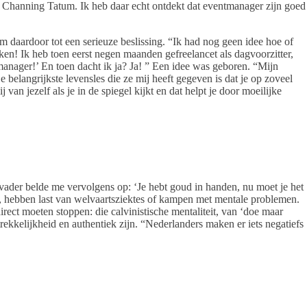
 Channing Tatum. Ik heb daar echt ontdekt dat eventmanager zijn goed
 daardoor tot een serieuze beslissing. “Ik had nog geen idee hoe of
n! Ik heb toen eerst negen maanden gefreelancet als dagvoorzitter,
manager!’ En toen dacht ik ja? Ja! ” Een idee was geboren. “Mijn
 belangrijkste levensles die ze mij heeft gegeven is dat je op zoveel
 van jezelf als je in de spiegel kijkt en dat helpt je door moeilijke
vader belde me vervolgens op: ‘Je hebt goud in handen, nu moet je het
 hebben last van welvaartsziektes of kampen met mentale problemen.
direct moeten stoppen: die calvinistische mentaliteit, van ‘doe maar
ekkelijkheid en authentiek zijn. “Nederlanders maken er iets negatiefs