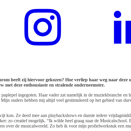
ITEN
WDJWJD+ COMMUNITY
OVER WDJWJD
rom heeft zij hiervoor gekozen? Hoe verliep haar weg naar deze u
iew met deze enthousiaste en stralende onderneemster.
 paplepel ingegoten. Haar vader zat namelijk in de muziekbranche en h
Mijn ouders hebben mij altijd veel gestimuleerd op het gebied van durv
 kwijt kon. Ze deed mee aan playbackshows en danste iedere vrijdagmid
eker: zo creatief mogelijk. “Ik wilde heel graag naar de Musicalschool.
leren over de musicalwereld. Zo heb ik voor mijn profielwerkstuk een 