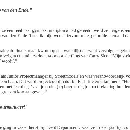
op van den Ende."
oen ze eenmaal haar gymnasiumdiploma had gehaald, werd ze nergens aa
op van den Ende. Toen ik mijn wens hiervoor uitte, geloofde niemand da
haalde de finale, maar kwam op een wachtlijst en werd vervolgens gebeld
olgen en audities doen voor o.a. de films van Carry Slee. “Mijn vader is
’ wordt’.”
als Junior Projectmanager bij Streetmodels en was verantwoordelijk voo
een baan. Dat werd projectcoördinator bij RTL-life entertainment. “Het
en met je collega’s sta je onder (te) hoge druk, je moet rekening houden 
ijn grenzen kon aangeven. “
amourmanager!’
 ging in vaste dienst bij Event Department, waar ze in vier jaar tijd zo