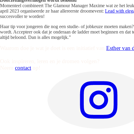
Doorzettingsvermogen wordt beloond
Momenteel combineert The Glamour Manager Maxime wat ze het leukste 
april 2023 organiseerde ze haar allereerste droomevent:
Lead with eleg
succesvoller te worden!
Haar tip voor jongeren die nog een studie- of jobkeuze moeten maken? “
wordt. Accepteer ook dat je onderaan de ladder moet beginnen en dat tel
altijd beloond. Dan is alles mogelijk.”
Waarom doe je wat je doet is een initiatief van
Esther van d
Ook inspireren, leren en je dromen volgen?
Neem
contact
op!