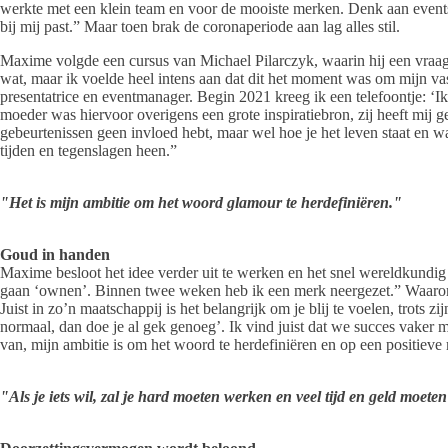
werkte met een klein team en voor de mooiste merken. Denk aan events
bij mij past.” Maar toen brak de coronaperiode aan lag alles stil.
Maxime volgde een cursus van Michael Pilarczyk, waarin hij een vraag 
wat, maar ik voelde heel intens aan dat dit het moment was om mijn va
presentatrice en eventmanager. Begin 2021 kreeg ik een telefoontje: ‘I
moeder was hiervoor overigens een grote inspiratiebron, zij heeft mij ge
gebeurtenissen geen invloed hebt, maar wel hoe je het leven staat en wat j
tijden en tegenslagen heen.”
"Het is mijn ambitie om het woord glamour te herdefiniëren."
Goud in handen
Maxime besloot het idee verder uit te werken en het snel wereldkundig
gaan ‘ownen’. Binnen twee weken heb ik een merk neergezet.” Waarom 
Juist in zo’n maatschappij is het belangrijk om je blij te voelen, trots 
normaal, dan doe je al gek genoeg’. Ik vind juist dat we succes vaker 
van, mijn ambitie is om het woord te herdefiniëren en op een positieve 
"Als je iets wil, zal je hard moeten werken en veel tijd en geld moet