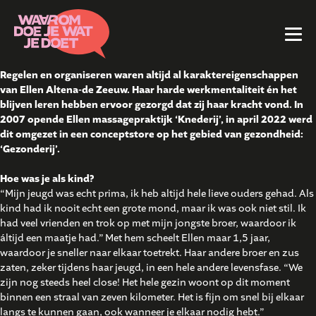
Regelen en organiseren waren altijd al karaktereigenschappen
van Ellen Altena-de Zeeuw. Haar harde werkmentaliteit én het
blijven leren hebben ervoor gezorgd dat zij haar kracht vond. In
2007 opende Ellen massagepraktijk ‘Knederij’, in april 2022 werd
dit omgezet in een conceptstore op het gebied van gezondheid:
‘Gezonderij’.
Hoe was je als kind?
“Mijn jeugd was echt prima, ik heb altijd hele lieve ouders gehad. Als
kind had ik nooit echt een grote mond, maar ik was ook niet stil. Ik
had veel vrienden en trok op met mijn jongste broer, waardoor ik
áltijd een maatje had.” Met hem scheelt Ellen maar 1,5 jaar,
waardoor je sneller naar elkaar toetrekt. Haar andere broer en zus
zaten, zeker tijdens haar jeugd, in een hele andere levensfase. “We
zijn nog steeds heel close! Het hele gezin woont op dit moment
binnen een straal van zeven kilometer. Het is fijn om snel bij elkaar
langs te kunnen gaan, ook wanneer je elkaar nodig hebt.”