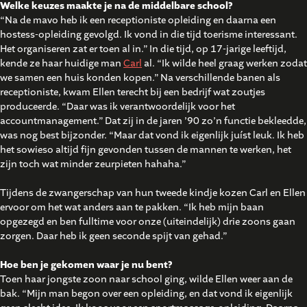
Welke keuzes maakte je na de middelbare school?
“Na de mavo heb ik een receptioniste opleiding en daarna een
hostess-opleiding gevolgd. Ik vond in die tijd toerisme interessant.
Het organiseren zat er toen al in.” In die tijd, op 17-jarige leeftijd,
kende ze haar huidige man
Carl
al. “Ik wilde heel graag werken zodat
we samen een huis konden kopen.” Na verschillende banen als
receptioniste, kwam Ellen terecht bij een bedrijf wat zoutjes
produceerde. “Daar was ik verantwoordelijk voor het
accountmanagement.” Dat zij in de jaren ’90 zo’n functie bekleedde,
was nog best bijzonder. “Maar dat vond ik eigenlijk juíst leuk. Ik heb
het sowieso altijd fijn gevonden tussen de mannen te werken, het
zijn toch wat minder zeurpieten hahaha.”
Tijdens de zwangerschap van hun tweede kindje kozen Carl en Ellen
ervoor om het wat anders aan te pakken. “Ik heb mijn baan
opgezegd en ben fulltime voor onze (uiteindelijk) drie zoons gaan
zorgen. Daar heb ik geen seconde spijt van gehad.”
Hoe ben je gekomen waar je nu bent?
Toen haar jongste zoon naar school ging, wilde Ellen weer aan de
bak. “Mijn man begon over een opleiding, en dat vond ik eigenlijk