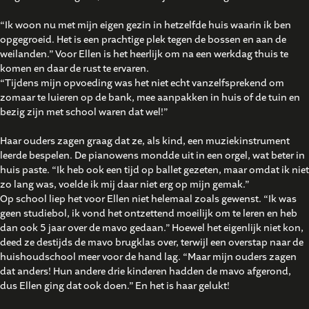
“Ik woon nu met mijn eigen gezin in hetzelfde huis waarin ik ben
opgegroeid. Het is een prachtige plek tegen de bossen en aan de
weilanden.” Voor Ellen is het heerlijk om na een werkdag thuis te
komen en daar de rust te ervaren.
“Tijdens mijn opvoeding was het niet echt vanzelfsprekend om
zomaar te luieren op de bank, mee aanpakken in huis of de tuin en
bezig zijn met school waren dat wel!”
Haar ouders zagen graag dat ze, als kind, een muziekinstrument
leerde bespelen. De pianowens mondde uit in een orgel, wat beter in
huis paste. “Ik heb ook een tijd op ballet gezeten, maar omdat ik niet
zo lang was, voelde ik mij daar niet erg op mijn gemak.”
Op school liep het voor Ellen niet helemaal zoals gewenst. “Ik was
geen studiebol, ik vond het ontzettend moeilijk om te leren en heb
dan ook 5 jaar over de mavo gedaan.” Hoewel het eigenlijk niet kon,
deed ze destijds de mavo brugklas over, terwijl een overstap naar de
huishoudschool meer voor de hand lag. “Maar mijn ouders zagen
dat anders! Hun andere drie kinderen hadden de mavo afgerond,
dus Ellen ging dat ook doen.” En het is haar gelukt!