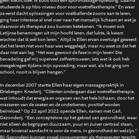
geen slecht idee. Ik koos voor een sportmassage-opleiding. Daarna
studeerde ik op hbo-niveau door voor voetreflextherapie.” En waar
ze eerst dacht oplossingen voor voetballende zoons aan te leren,
ging haar interesse al snel over naar het menselijk lichaam en wat je
daarvoor als therapeut zou kunnen betekenen. “Ik moest ook
Latijnse benamingen uit mijn hoofd leren, dat lukte, ik kwam
erachter dat ik wél kon leren.” Altijd is Ellen ervan overtuigd geweest
dat het leren niet voor haar was weggelegd, maar nu weet ze dat het
daar niet aan lag. “Het was gewoon de fase in mijn leven! Die
benadering gaf mij superveel zelfvertrouwen; iets wat ik ook heb
meegekregen tijdens mijn opvoeding, maar wat, als het ging om
school, nooit is blijven hangen.”
In december 2007 startte Ellen haar eigen massagepraktijk in
Driebergen: Knederij. “Cliënten ondergaan daar voetreflextherapie,
wat inhoudt dat energie en organen van het hele lichaam, door het
masseren van de voeten en de onderbenen, positief worden
beïnvloed.” Op 22 april 2022 opende Ellen, samen met Carl,
Gezonderij. “Een conceptstore op het gebied van gezondheid, waar
niet alleen de begrippen duurzaam, puur en zuiver centraal staan,
maar bovenal aandacht is voor de mens, in gezondheid én welzijn.”
Bij Gezonderij kunnen zowel consumenten als therapeuten terecht.