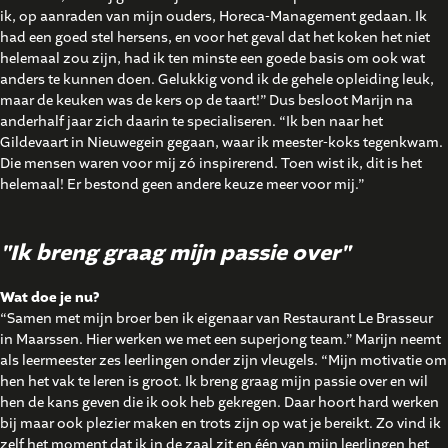
ik, op aanraden van mijn ouders, Horeca-Management gedaan. Ik
had een goed stel hersens, en voor het geval dat het koken het niet
helemaal zou zijn, had ik ten minste een goede basis om ook wat
anders te kunnen doen. Gelukkig vond ik de gehele opleiding leuk,
maar de keuken was de kers op de taart!” Dus besloot Marijn na
anderhalf jaar zich daarin te specialiseren. “Ik ben naar het
Gildevaart in Nieuwegein gegaan, waar ik meester-koks tegenkwam.
Die mensen waren voor mij zó inspirerend. Toen wist ik, dit is het
helemaal! Er bestond geen andere keuze meer voor mij.”
"Ik breng graag mijn passie over"
Wat doe je nu?
“Samen met mijn broer ben ik eigenaar van Restaurant Le Brasseur
in Maarssen. Hier werken we met een superjong team.” Marijn neemt
als leermeester zes leerlingen onder zijn vleugels. “Mijn motivatie om
hen het vak te leren is groot. Ik breng graag mijn passie over en wil
hen de kans geven die ik ook heb gekregen. Daar hoort hard werken
bij maar ook plezier maken en trots zijn op wat je bereikt. Zo vind ik
zelf het moment dat ik in de zaal zit en één van mijn leerlingen het