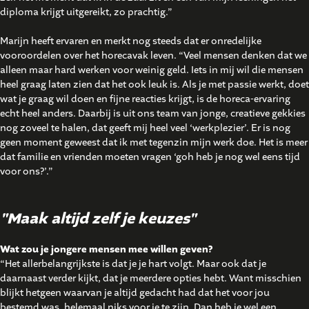
diploma krijgt uitgereikt, zo prachtig.”
Marijn heeft ervaren en merkt nog steeds dat er onredelijke
vooroordelen over het horecavak leven. “Veel mensen denken dat we
alleen maar hard werken voor weinig geld. Iets in mij wil die mensen
heel graag laten zien dat het ook leuk is. Als je met passie werkt, doet
wat je graag wil doen en fijne reacties krijgt, is de horeca-ervaring
echt heel anders. Daarbij is uit ons team van jonge, creatieve gekkies
nog zoveel te halen, dat geeft mij heel veel ‘werkplezier’. Er is nog
geen moment geweest dat ik met tegenzin mijn werk doe. Het is meer
dat familie en vrienden moeten vragen ‘goh heb je nog wel eens tijd
voor ons?’.”
"Maak altijd zelf je keuzes"
Wat zou je jongere mensen mee willen geven?
“Het allerbelangrijkste is dat je je hart volgt. Maar ook dat je
daarnaast verder kijkt, dat je meerdere opties hebt. Want misschien
blijkt hetgeen waarvan je altijd gedacht had dat het voor jou
bestemd was, helemaal niks voor je te zijn. Dan heb je wel een