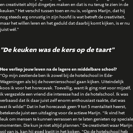
en creativiteit altijd dingetjes maken en dat is nu terug te zien in de
keuken.” Het verschil tussen toen en nu is, volgens Marijn, dat hij
nog steeds erg onrustig in zijn hoofd is wat betreft de creativiteit,
maar het willen leren en het geduld dat daarbij komt kijken, is er nu
juist wél.”
"De keuken was de kers op de taart"
Hoe verliep jouw leven na de lagere en middelbare school?
“Op mijn zestiende ben ik zowel bij de hotelschool in Ede-
Wageningen als bij de hoveniersschool gaan kijken. Uiteindelijk
koos ik voor het horecavak. Toevallig, want ik ging niet voor mijzelf,
ik vergezelde een vriend die interesse had in de hotelschool. Ik was
verbaasd dat ik daar juist zelf enorm enthousiast raakte, dat was
wat ik wilde!” Dat in het horecavak geen 9 tot 5 mentaliteit heerst,
betekende juist een uitdaging voor de actieve Marijn. “Ik vind het
leuk om mensen te kunnen verrassen en te laten genieten op speciale
momenten. Die kun je niet altijd plannen.” De creativiteit waar Marijn
vol van is, kan hij goed kwijt in het koken. “Op de hotelschool heb