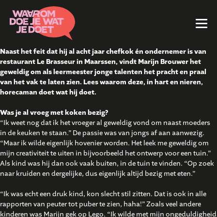
Naast het feit dat hij al acht jaar chefkok én ondernemer is van
restaurant Le Brasseur in Maarssen, vindt Marijn Brouwer het
geweldig om als leermeester jonge talenten het pracht en praal
van het vak te laten zien. Lees waarom deze, in hart en nieren,
horecaman doet wat hij doet.
Was je al vroeg met koken bezig?
“Ik weet nog dat ik het vroeger al geweldig vond om naast moeders
in de keuken te staan.” De passie was van jongs af aan aanwezig.
“Maar ik wilde eigenlijk hovenier worden. Het leek me geweldig om
mijn creativiteit te uiten in bijvoorbeeld het ontwerp voor een tuin.”
Als kind was hij dan ook vaak buiten, in de tuin te vinden. “Op zoek
naar kruiden en dergelijke, dus eigenlijk altijd bezig met eten.”
“Ik was echt een druk kind, kon slecht stil zitten. Dat is ook in alle
rapporten van peuter tot puber te zien, haha!” Zoals veel andere
kinderen was Marijn gek op Lego. “Ik wilde met mijn ongeduldigheid