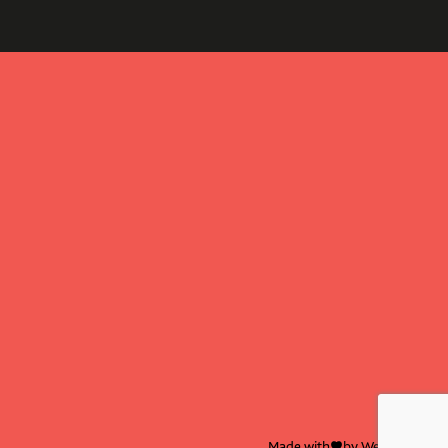
Made with
by Web Wings