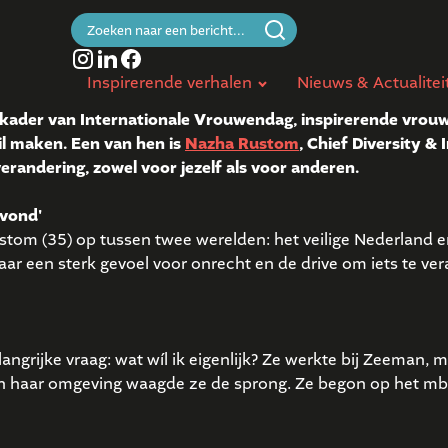
Zoeken
naar:
Inspirerende verhalen
Nieuws & Actualitei
 kader van Internationale Vrouwendag, inspirerende vrouw
il maken. Een van hen is
Nazha Rustom
, Chief Diversity &
randering, zowel voor jezelf als voor anderen.
 vond'
ustom (35) op tussen twee werelden: het veilige Nederland 
aar een sterk gevoel voor onrecht en de drive om iets te vera
langrijke vraag: wat wíl ik eigenlijk? Ze werkte bij Zeeman,
an haar omgeving waagde ze de sprong. Ze begon op het mbo