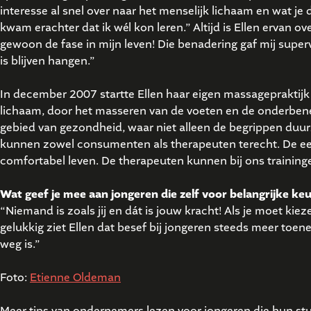
interesse al snel over naar het menselijk lichaam en wat je
kwam erachter dat ik wél kon leren.” Altijd is Ellen ervan 
gewoon de fase in mijn leven! Die benadering gaf mij super
is blijven hangen.”
In december 2007 startte Ellen haar eigen massagepraktijk 
lichaam, door het masseren van de voeten en de onderbenen
gebied van gezondheid, waar niet alleen de begrippen duurz
kunnen zowel consumenten als therapeuten terecht. De ee
comfortabel leven. De therapeuten kunnen bij ons training
Wat geef je mee aan jongeren die zelf voor belangrijke ke
“Niemand is zoals jij en dát is jouw kracht! Als je moet kie
gelukkig ziet Ellen dat besef bij jongeren steeds meer toen
weg is.”
Foto:
Etienne Oldeman
Meer tips van ondernemers lezen voor jongeren die hun st