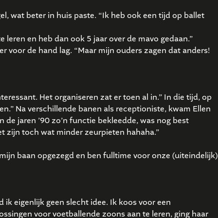
 wat beter in huis paste. “Ik heb ook een tijd op ballet
 te leren en heb dan ook 5 jaar over de mavo gedaan.”
eer voor de hand lag. “Maar mijn ouders zagen dat anders!
ressant. Het organiseren zat er toen al in.” In die tijd, op
n.” Na verschillende banen als receptioniste, kwam Ellen
n de jaren ’90 zo’n functie bekleedde, was nog best
het zijn toch wat minder zeurpieten hahaha.”
ijn baan opgezegd en ben fulltime voor onze (uiteindelijk)
ik eigenlijk geen slecht idee. Ik koos voor een
ossingen voor voetballende zoons aan te leren, ging haar