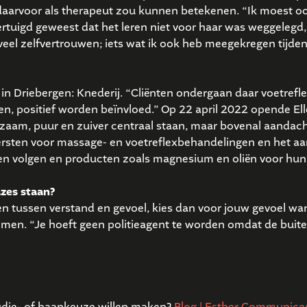
 daarvoor als therapeut zou kunnen betekenen. “Ik moest ook
overtuigd geweest dat het leren niet voor haar was weggelegd
veel zelfvertrouwen; iets wat ik ook heb meegekregen tijden
in Driebergen: Knederij. “Cliënten ondergaan daar voetrefl
, positief worden beïnvloed.” Op 22 april 2022 opende Ell
aam, puur en zuiver centraal staan, maar bovenal aandacht 
rsten voor massage- en voetreflexbehandelingen en het aa
en volgen en producten zoals magnesium en oliën voor hun 
uzes staan?
zen tussen verstand en gevoel, kies dan voor jouw gevoel wan
emen. “Je hoeft geen politieagent te worden omdat de buitenw
udie- of baankeuze willen maken?
Blog | Esther Communice