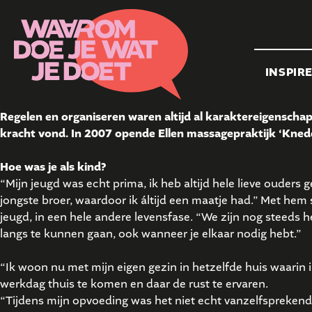
INSPIR
Regelen en organiseren waren altijd al karaktereigenschap
kracht vond. In 2007 opende Ellen massagepraktijk ‘Kneder
Hoe was je als kind?
“Mijn jeugd was echt prima, ik heb altijd hele lieve ouders 
jongste broer, waardoor ik áltijd een maatje had.” Met hem s
jeugd, in een hele andere levensfase. “We zijn nog steeds h
langs te kunnen gaan, ook wanneer je elkaar nodig hebt.”
“Ik woon nu met mijn eigen gezin in hetzelfde huis waarin i
werkdag thuis te komen en daar de rust te ervaren.
“Tijdens mijn opvoeding was het niet echt vanzelfsprekend