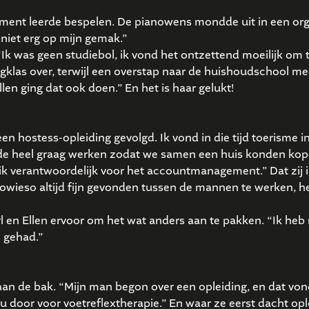
ment leerde bespelen. De pianowens mondde uit in een orgel,
 niet erg op mijn gemak.”
 “Ik was geen studiebol, ik vond het ontzettend moeilijk om
ugklas over, terwijl een overstap naar de huishoudschool m
n ging dat ook doen.” En het is haar gelukt!
 hostess-opleiding gevolgd. Ik vond in die tijd toerisme inte
lde heel graag werken zodat we samen een huis konden kope
 ik verantwoordelijk voor het accountmanagement.” Dat zij i
et sowieso altijd fijn gevonden tussen de mannen te werken, 
en Ellen ervoor om het wat anders aan te pakken. “Ik heb m
n gehad.”
an de bak. “Mijn man begon over een opleiding, en dat vond 
 door voor voetreflextherapie.” En waar ze eerst dacht opl