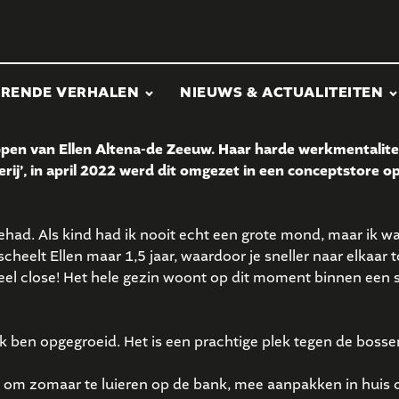
ERENDE VERHALEN
NIEUWS & ACTUALITEITEN
pen van Ellen Altena-de Zeeuw. Haar harde werkmentaliteit
ij’, in april 2022 werd dit omgezet in een conceptstore op
gehad. Als kind had ik nooit echt een grote mond, maar ik was
cheelt Ellen maar 1,5 jaar, waardoor je sneller naar elkaar 
eel close! Het hele gezin woont op dit moment binnen een str
k ben opgegroeid. Het is een prachtige plek tegen de bossen
 om zomaar te luieren op de bank, mee aanpakken in huis of