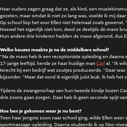
Haar ouders zagen graag dat ze, als kind, een muziekinstru
gezeten, maar omdat ik niet zo lang was, voelde ik mij daar
Op school liep het voor Ellen niet helemaal zoals gewenst.
Hoewel het eigenlijk niet kon, deed ze destijds de mavo br
Hun andere drie kinderen hadden de mavo afgerond, dus Elle
Welke keuzes maakte je na de middelbare school?
“Na de mavo heb ik een receptioniste opleiding en daarna een
17-jarige leeftijd, kende ze haar huidige man
Carl
al. “Ik wi
terecht bij een bedrijf wat zoutjes produceerde. “Daar was
bijzonder. “Maar dat vond ik eigenlijk juíst leuk. Ik heb h
Tijdens de zwangerschap van hun tweede kindje kozen Carl 
drie zoons gaan zorgen. Daar heb ik geen seconde spijt va
Hoe ben je gekomen waar je nu bent?
Toen haar jongste zoon naar school ging, wilde Ellen weer a
sportmassage-opleiding. Daarna studeerde ik op hbo-niveau