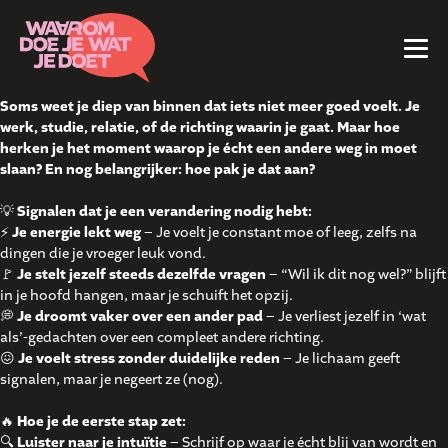
Soms weet je diep van binnen dat iets niet meer goed voelt. Je
werk, studie, relatie, of de richting waarin je gaat. Maar hoe
herken je het moment waarop je écht een andere weg in moet
slaan? En nog belangrijker: hoe pak je dat aan?
💡
Signalen dat je een verandering nodig hebt:
⚡️
Je energie lekt weg
– Je voelt je constant moe of leeg, zelfs na
dingen die je vroeger leuk vond.
🚩
Je stelt jezelf steeds dezelfde vragen
– “Wil ik dit nog wel?” blijft
in je hoofd hangen, maar je schuift het opzij.
💭
Je droomt vaker over een ander pad
– Je verliest jezelf in ‘wat
als’-gedachten over een compleet andere richting.
😖
Je voelt stress zonder duidelijke reden
– Je lichaam geeft
signalen, maar je negeert ze (nog).
🔥
Hoe je de eerste stap zet:
🔍
Luister naar je intuïtie
– Schrijf op waar je écht blij van wordt en