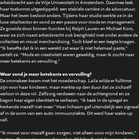
arbeidsrecht aan de Vrije Universiteit in Amsterdam. Daarmee leek
haar toekomst uitgestippeld: een stabiele carrière in de advocatuur.
Maar het leven besloot anders. Tijdens haar studie werkte ze in de
luxe retailsector en vond ze een passie voor mode en management.
Ze groeide door binnen functies bij Ralph Lauren en Michael Kors,
waar ze zich naast arbeidsrecht ook bezighield met onder andere de
collecties en visual merchandising. Toch bleef er een leegte knagen.
“Ik besefte dat ik in een wereld zat waar ik niet helemaal paste,”
vertelt ze. “Mode en creativiteit waren geweldig, maar ik zocht naar
meer betekenis en vervulling.”
Waar vond je meer betekenis en vervulling?
De ommekeer kwam met het moederschap. Laila wilde er fulltime
zijn voor haar kinderen, maar merkte op den duur dat ze zichzelf
verloor in deze rol. Zelfzorg verdween naar de achtergrond en ze
begon haar eigen identiteit te verliezen. “Ik keek in de spiegel en
herkende mezelf niet meer.” Haar lichaam gaf uiteindelijk een signaal
af in de vorm van een auto-immuunziekte. Dit werd haar wake-up
call.
“Ik moest voor mezelf gaan zorgen, niet alleen voor mijn kinderen,”