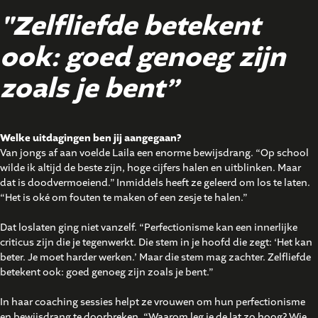
"Zelfliefde betekent
ook: goed genoeg zijn
zoals je bent”
Welke uitdagingen ben jij aangegaan?
Van jongs af aan voelde Laila een enorme bewijsdrang. “Op school
wilde ik altijd de beste zijn, hoge cijfers halen en uitblinken. Maar
dat is doodvermoeiend.” Inmiddels heeft ze geleerd om los te laten.
“Het is oké om fouten te maken of een zesje te halen.”
Dat loslaten ging niet vanzelf. “Perfectionisme kan een innerlijke
criticus zijn die je tegenwerkt. Die stem in je hoofd die zegt: ‘Het kan
beter. Je moet harder werken.’ Maar die stem mag zachter. Zelfliefde
betekent ook: goed genoeg zijn zoals je bent.”
In haar coaching sessies helpt ze vrouwen om hun perfectionisme
en bewijsdrang te doorbreken. “Waarom leg je de lat zo hoog? Wie