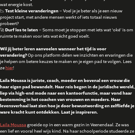
wat energie kost.
📉
Test kleine veranderingen
– Voel je je beter als je een nieuw
project start, met andere mensen werkt of iets totaal nieuws
probeert?
🚀
Durf los te laten
– Soms moet je stoppen met iets wat ‘oké’ is om
ruimte te maken voor iets wat écht goed voelt.
Wil jij beter leren aanvoelen wanneer het tijd is voor
verandering?
Op ons platform delen we inzichten en ervaringen die
je helpen om betere keuzes te maken en je eigen pad te volgen. Lees
ze
hier
!
Laila Moussa is juriste, coach, moeder en bovenal een vrouw die
haar eigen pad bewandelt. Haar reis begon in de juridische wereld,
liep via high-end mode naar een kantoorfunctie, maar vond haar
bestemming in het coachen van vrouwen en moeders. Haar
levensverhaal laat zien hoe je door bewustwording en zelfliefde je
ware kracht kunt ontdekken. Laat je inspireren.
Laila Moussa
groeide op in een warm gezin in Veenendaal. Ze was
een lief en vooral heel wijs kind. Na haar schoolperiode studeerde ze