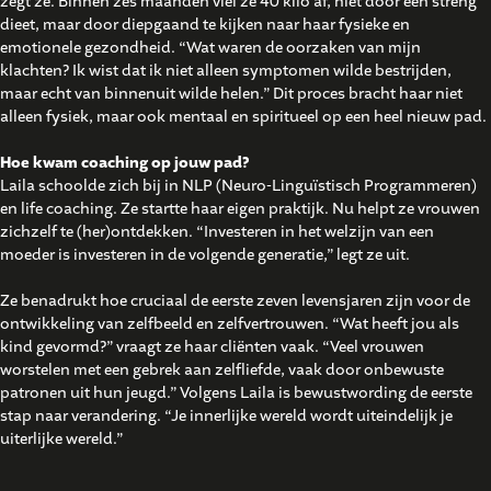
zegt ze. Binnen zes maanden viel ze 40 kilo af, niet door een streng
dieet, maar door diepgaand te kijken naar haar fysieke en
emotionele gezondheid. “Wat waren de oorzaken van mijn
klachten? Ik wist dat ik niet alleen symptomen wilde bestrijden,
maar echt van binnenuit wilde helen.” Dit proces bracht haar niet
alleen fysiek, maar ook mentaal en spiritueel op een heel nieuw pad.
Hoe kwam coaching op jouw pad?
Laila schoolde zich bij in NLP (Neuro-Linguïstisch Programmeren)
en life coaching. Ze startte haar eigen praktijk. Nu helpt ze vrouwen
zichzelf te (her)ontdekken. “Investeren in het welzijn van een
moeder is investeren in de volgende generatie,” legt ze uit.
Ze benadrukt hoe cruciaal de eerste zeven levensjaren zijn voor de
ontwikkeling van zelfbeeld en zelfvertrouwen. “Wat heeft jou als
kind gevormd?” vraagt ze haar cliënten vaak. “Veel vrouwen
worstelen met een gebrek aan zelfliefde, vaak door onbewuste
patronen uit hun jeugd.” Volgens Laila is bewustwording de eerste
stap naar verandering. “Je innerlijke wereld wordt uiteindelijk je
uiterlijke wereld.”