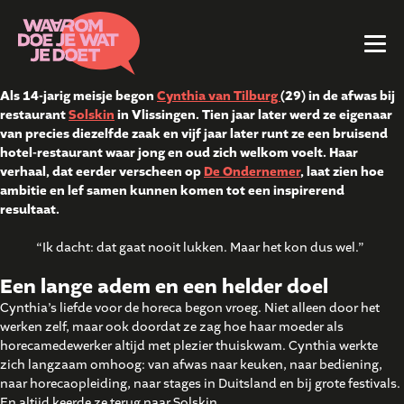
Als 14-jarig meisje begon
Cynthia van Tilburg
(29) in de afwas bij
restaurant
Solskin
in Vlissingen. Tien jaar later werd ze eigenaar
van precies diezelfde zaak en vijf jaar later runt ze een bruisend
hotel-restaurant waar jong en oud zich welkom voelt. Haar
verhaal, dat eerder verscheen op
De Ondernemer
, laat zien hoe
ambitie en lef samen kunnen komen tot een inspirerend
resultaat.
“Ik dacht: dat gaat nooit lukken. Maar het kon dus wel.”
Een lange adem en een helder doel
Cynthia’s liefde voor de horeca begon vroeg. Niet alleen door het
werken zelf, maar ook doordat ze zag hoe haar moeder als
horecamedewerker altijd met plezier thuiskwam. Cynthia werkte
zich langzaam omhoog: van afwas naar keuken, naar bediening,
naar horecaopleiding, naar stages in Duitsland en bij grote festivals.
En altijd keerde ze terug naar Solskin.