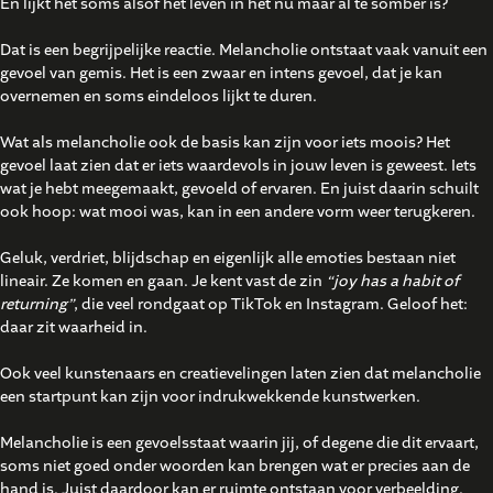
En lijkt het soms alsof het leven in het nu maar al te somber is?
Dat is een begrijpelijke reactie. Melancholie ontstaat vaak vanuit een
gevoel van gemis. Het is een zwaar en intens gevoel, dat je kan
overnemen en soms eindeloos lijkt te duren.
Wat als melancholie ook de basis kan zijn voor iets moois? Het
gevoel laat zien dat er iets waardevols in jouw leven is geweest. Iets
wat je hebt meegemaakt, gevoeld of ervaren. En juist daarin schuilt
ook hoop: wat mooi was, kan in een andere vorm weer terugkeren.
Geluk, verdriet, blijdschap en eigenlijk alle emoties bestaan niet
lineair. Ze komen en gaan. Je kent vast de zin
“joy has a habit of
returning”
, die veel rondgaat op TikTok en Instagram. Geloof het:
daar zit waarheid in.
Ook veel kunstenaars en creatievelingen laten zien dat melancholie
een startpunt kan zijn voor indrukwekkende kunstwerken.
Melancholie is een gevoelsstaat waarin jij, of degene die dit ervaart,
soms niet goed onder woorden kan brengen wat er precies aan de
hand is. Juist daardoor kan er ruimte ontstaan voor verbeelding.