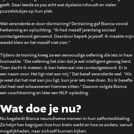
geeft. Daar leerde ze pas echt wat dyslexie inhoudt en vielen
puzzelstukjes op hun plek.
Wat veranderde er door die training? De training gaf Bianca vooral
herkenning en opluchting. “Ik had mezelf jarenlang sociaal
contactgestoord genoemd. Daardoor beperk je jezelf. Ik maakte mijn
wereld klein en liet mezelf niet zien.”
Tijdens de training kreeg ze een eenvoudige oefening die iets in haar
losmaakte. “Die oefening liet zien dat je wel intelligent genoeg bent.
Toen dacht ik meteen: ik ben helemaal niet contactgestoord. Er is
een naam voor. Het ligt niet aan mij.” Dat besef veranderde veel. “Als
je weet dat het niet aan jou ligt, kun je er iets mee doen. En ik besefte
dat heel veel volwassenen hiermee zitten.” Daarom volgde Bianca
een coachtraining en later een NLP-opleiding.
Wat doe je nu?
Nu begeleidt Bianca neurodiverse mensen in hun zelfontwikkeling.
Ze helpt hen begrijpen hoe hun brein werkt en hoe ze anders, vanuit
mogelijkheden, naar zichzelf kunnen kijken.