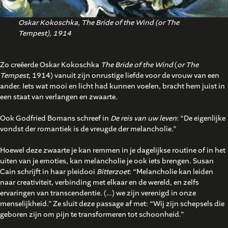
Oskar Kokoschka, The Bride of the Wind (or The
Tempest), 1914
Zo creëerde Oskar Kokoschka
The Bride of the Wind
(
or The
Tempest
, 1914) vanuit zijn onrustige liefde voor de vrouw van een
ander. Iets wat mooi en licht had kunnen voelen, bracht hem juist in
een staat van verlangen en zwaarte.
Ook Godfried Bomans schreef in
De reis van uw leven
: “De eigenlijke
vondst der romantiek is de vreugde der melancholie.”
Hoewel deze zwaarte je kan remmen in je dagelijkse routine of in het
uiten van je emoties, kan melancholie je ook iets brengen. Susan
Cain schrijft in haar pleidooi
Bitterzoet
: “Melancholie kan leiden
naar creativiteit, verbinding met elkaar en de wereld, en zelfs
ervaringen van transcendentie. (…) we zijn verenigd in onze
menselijkheid.” Ze sluit deze passage af met: “Wij zijn schepsels die
geboren zijn om pijn te transformeren tot schoonheid.”