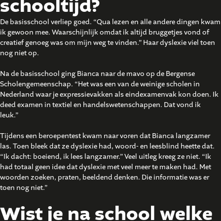
schooltijd?
De basisschool verliep goed. “Qua lezen en alle andere dingen kwam
ik gewoon mee. Waarschijnlijk omdat ik altijd bruggetjes vond of
creatief genoeg was om mijn weg te vinden.” Haar dyslexie viel toen
nog niet op.
Na de basisschool ging Bianca naar de mavo op de Bergense
Scholengemeenschap. “Het was een van de weinige scholen in
Nederland waar je expressievakken als eindexamenvak kon doen. Ik
deed examen in textiel en handelswetenschappen. Dat vond ik
leuk.”
Tijdens een beroepentest kwam naar voren dat Bianca langzamer
las. Toen bleek dat ze dyslexie had, woord- en leesblind heette dat.
“Ik dacht: boeiend, ik lees langzamer.” Veel uitleg kreeg ze niet. “Ik
had totaal geen idee dat dyslexie met veel meer te maken had. Met
woorden zoeken, praten, beeldend denken. Die informatie was er
toen nog niet.”
Wist je na school welke