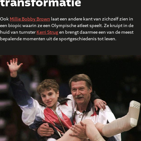
transformatie
Ook
Millie Bobby Brown
laat een andere kant van zichzelf zien in
een biopic waarin ze een Olympische atleet speelt. Ze kruipt in de
huid van turnster
Kerri Strug
en brengt daarmee een van de meest
bepalende momenten uit de sportgeschiedenis tot leven.