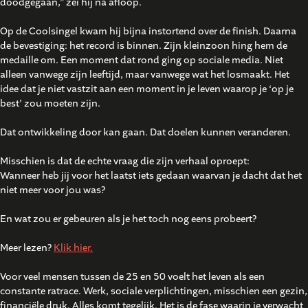
doodgegaan,” zei hij na afloop.
Op de Coolsingel kwam hij bijna instortend over de finish. Daarna
de bevestiging: het record is binnen. Zijn kleinzoon hing hem de
medaille om. Een moment dat rond ging op sociale media. Niet
alleen vanwege zijn leeftijd, maar vanwege wat het losmaakt. Het
idee dat je niet vastzit aan een moment in je leven waarop je ‘op je
best’ zou moeten zijn.
Dat ontwikkeling door kan gaan. Dat doelen kunnen veranderen.
Misschien is dat de echte vraag die zijn verhaal oproept:
Wanneer heb jij voor het laatst iets gedaan waarvan je dacht dat het
niet meer voor jou was?
En wat zou er gebeuren als je het toch nog eens probeert?
Meer lezen?
Klik hier.
Voor veel mensen tussen de 25 en 50 voelt het leven als een
constante ratrace. Werk, sociale verplichtingen, misschien een gezin,
financiële druk. Alles komt tegelijk. Het is de fase waarin je verwacht