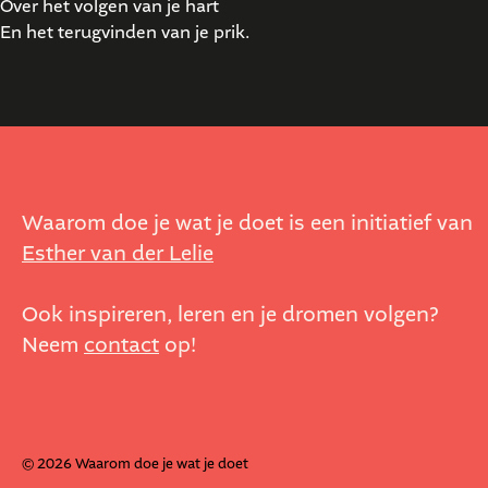
Over het volgen van je hart
En het terugvinden van je prik.
Waarom doe je wat je doet is een initiatief van
Esther van der Lelie
Ook inspireren, leren en je dromen volgen?
Neem
contact
op!
© 2026 Waarom doe je wat je doet