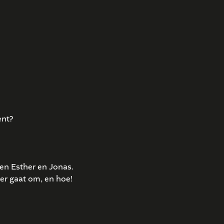
ent?
nden Esther en Jonas.
oer gaat om, en hoe!