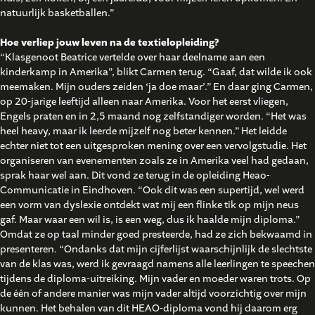
natuurlijk basketballen.”
Hoe verliep jouw leven na de textielopleiding?
“Klasgenoot Beatrice vertelde over haar deelname aan een
kinderkamp in Amerika”, blikt Carmen terug. “Gaaf, dat wilde ik ook
meemaken. Mijn ouders zeiden ‘ja doe maar’.” En daar ging Carmen,
op 20-jarige leeftijd alleen naar Amerika. Voor het eerst vliegen,
Engels praten en in 2,5 maand nog zelfstandiger worden. “Het was
heel heavy, maar ik leerde mijzelf nog beter kennen.” Het leidde
echter niet tot een uitgesproken mening over een vervolgstudie. Het
organiseren van evenementen zoals ze in Amerika veel had gedaan,
sprak haar wel aan. Dit vond ze terug in de opleiding Heao-
Communicatie in Eindhoven. “Ook dit was een supertijd, wel werd
een vorm van dyslexie ontdekt wat mij een flinke tik op mijn neus
gaf. Maar waar een wil is, is een weg, dus ik haalde mijn diploma.”
Omdat ze op taal minder goed presteerde, had ze zich bekwaamd in
presenteren. “Ondanks dat mijn cijferlijst waarschijnlijk de slechtste
van de klas was, werd ik gevraagd namens alle leerlingen te speechen
tijdens de diploma-uitreiking. Mijn vader en moeder waren trots. Op
de één of andere manier was mijn vader altijd voorzichtig over mijn
kunnen. Het behalen van dit HEAO-diploma vond hij daarom erg