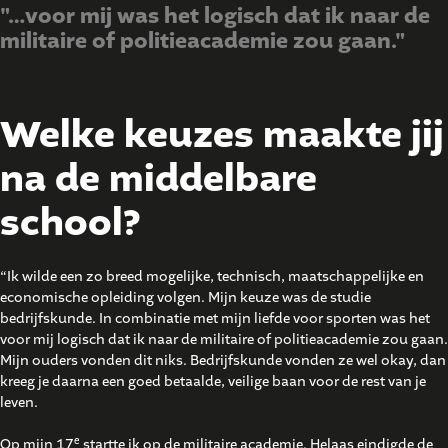
"…voor mij was het logisch dat ik naar de
militaire of politieacademie zou gaan."
Welke keuzes maakte jij
na de middelbare
school?
“Ik wilde een zo breed mogelijke, technisch, maatschappelijke en
economische opleiding volgen. Mijn keuze was de studie
bedrijfskunde. In combinatie met mijn liefde voor sporten was het
voor mij logisch dat ik naar de militaire of politieacademie zou gaan.
Mijn ouders vonden dit niks. Bedrijfskunde vonden ze wel okay, dan
kreeg je daarna een goed betaalde, veilige baan voor de rest van je
leven.
e
Op mijn 17
startte ik op de militaire academie. Helaas eindigde de