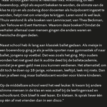
“
Naar school gaan vond ik helemaal niks. Afkomstig uit een
boerendorp, altijd als export bekeken te worden, de slimste van de
klas te zijn en als zodanig door docenten als hulpdocent ingezet te
worden, helpt niet om vriendjes te krijgen. Leren vond ik wel leuk.
Thuis verslond ik alle boeken van Lemniscaat; van Thea Beckman,
Jan Terlouw en Evert Hartman. Waarom deze boeken? Omdat de
verhalen allemaal over mensen gingen die anders waren en
heroïsche dingen deden.
Naast school heb ik lang aan klassiek ballet gedaan. Als meisje in
een boerendorp ging je als je wilde sporten naar gymnastiek of naar
ballet, jongens op voetbal. Dat was zoals het ging. Mijn ouders
vonden het niet goed dat ik auditie deed bij de balletacademie,
omdat je er geen geld mee zou kunnen verdienen. Het alternatief, om
dit toch te doen op 18-jarige, volwassen, leeftijd, leek mij niets. Dan
kan je alleen nog maar balletdocent worden voor kleine kinderen.
Op de middelbare school werd het veel leuker. Ik kwam bij andere
slimme mensen in de klas en was actief bij de leerlingenraad en
schoolkrant. Ook bleef ik veel lezen. En kletsen. Ik sprak liever één
op één af met vrienden dan in een disco.”