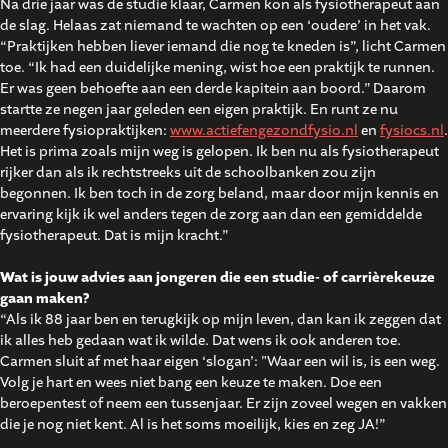
Na drie jaar was de studie klaar, Carmen kon als fysiotherapeut aan
de slag. Helaas zat niemand te wachten op een ‘oudere’ in het vak.
“Praktijken hebben liever iemand die nog te kneden is”, licht Carmen
toe. “Ik had een duidelijke mening, wist hoe een praktijk te runnen.
Er was geen behoefte aan een derde kapitein aan boord.” Daarom
startte ze negen jaar geleden een eigen praktijk. En runt ze nu
meerdere fysiopraktijken:
www.actiefengezondfysio.nl
en
fysiocs.nl
.
Het is prima zoals mijn weg is gelopen. Ik ben nu als fysiotherapeut
rijker dan als ik rechtstreeks uit de schoolbanken zou zijn
begonnen. Ik ben toch in de zorg beland, maar door mijn kennis en
ervaring kijk ik wel anders tegen de zorg aan dan een gemiddelde
fysiotherapeut. Dat is mijn kracht.”
Wat is jouw advies aan jongeren die een studie- of carrièrekeuze
gaan maken?
“Als ik 88 jaar ben en terugkijk op mijn leven, dan kan ik zeggen dat
ik alles heb gedaan wat ik wilde. Dat wens ik ook anderen toe.
Carmen sluit af met haar eigen ‘slogan’: "Waar een wil is, is een weg.
Volg je hart en wees niet bang een keuze te maken. Doe een
beroepentest of neem een tussenjaar. Er zijn zoveel wegen en vakken
die je nog niet kent. Al is het soms moeilijk, kies en zeg JA!”