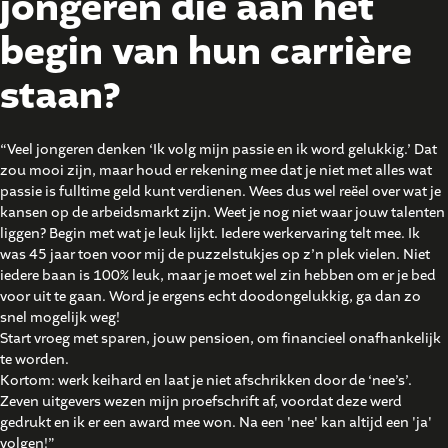
jongeren die aan het
begin van hun
carrière
staan?
“Veel jongeren denken ‘Ik volg mijn passie en ik word gelukkig.’ Dat
zou mooi zijn, maar houd er rekening mee dat je niet met alles wat
passie is fulltime geld kunt verdienen. Wees dus wel reëel over wat je
kansen op de arbeidsmarkt zijn. Weet je nog niet waar jouw talenten
liggen? Begin met wat je leuk lijkt. Iedere werkervaring telt mee. Ik
was 45 jaar toen voor mij de puzzelstukjes op z’n plek vielen. Niet
iedere baan is 100% leuk, maar je moet wel zin hebben om er je bed
voor uit te gaan. Word je ergens echt doodongelukkig, ga dan zo
snel mogelijk weg!
Start vroeg met sparen, jouw pensioen, om financieel onafhankelijk
te worden.
Kortom: werk keihard en laat je niet afschrikken door de ‘nee’s’.
Zeven uitgevers wezen mijn proefschrift af, voordat deze werd
gedrukt en ik er een award mee won. Na een 'nee' kan altijd een 'ja'
volgen!”