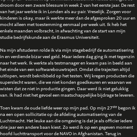
droom door een zware blessure in week 2 van het eerste jaar. De rest
van het jaar werkte ik in Londen als au-pair. Vreselijk. Zorgen voor
kinderen is okay, maar ik werkte meer dan de afgesproken 20 uur en
mocht alleen met toestemming eenmaal per week uit. Ik heb het
enkele maanden volbracht, in afwachting van de start van mijn
studie bedrijfskunde aan de Erasmus Universiteit.
Na mijn afstuderen rolde ik via mijn stagebedrijf de automatisering
in en verdiende bizar veel geld. Maar iedere dag ging ik met tegenzin
naar het werk. Ik werkte als testmanager en kwam pas in beeld aan
het einde van een softwarebouwtraject. Omdat die trajecten altijd
uitlopen, wordt beknibbeld op het testen. Wij kregen producten die
superslecht waren, die we niet konden goedkeuren en waarvan we
wisten dat ze niet in productie gingen. Daar werd ik niet gelukkig
van. Ik had niet het gevoel een maatschappelijke bijdrage te leveren.
ste
Toen kwam de oude liefde weer op mijn pad. Op mijn 27
begon ik
na een open sollicitatie op de afdeling automatisering van de
Luchtmacht. Het leuke aan die omgeving is dat je als officier iedere
drie jaar een andere baan kiest. Zo werd ik op een gegeven moment
hoofd luchttransport voor de NAVO in Afghanistan. Terug in