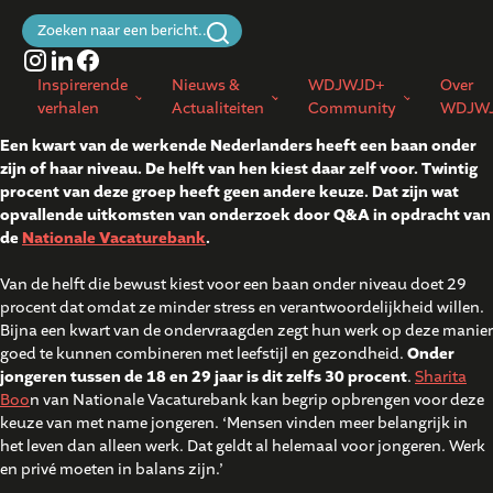
Zoeken
naar:
Inspirerende
Nieuws &
WDJWJD+
Over
verhalen
Actualiteiten
Community
WDJW
Een kwart van de werkende Nederlanders heeft een baan onder
zijn of haar niveau. De helft van hen kiest daar zelf voor. Twintig
procent van deze groep heeft geen andere keuze. Dat zijn wat
opvallende uitkomsten van onderzoek door Q&A in opdracht van
de
Nationale Vacaturebank
.
Van de helft die bewust kiest voor een baan onder niveau doet 29
procent dat omdat ze minder stress en verantwoordelijkheid willen.
Bijna een kwart van de ondervraagden zegt hun werk op deze manier
goed te kunnen combineren met leefstijl en gezondheid.
Onder
jongeren tussen de 18 en 29 jaar is dit zelfs 30 procent
.
Sharita
Boo
n van Nationale Vacaturebank kan begrip opbrengen voor deze
keuze van met name jongeren. ‘Mensen vinden meer belangrijk in
het leven dan alleen werk. Dat geldt al helemaal voor jongeren. Werk
en privé moeten in balans zijn.’