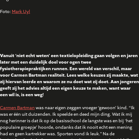
Foto:
Mark Uyl
Vanuit ‘niet echt weten’ een textielopleiding gaan volgen en jaren
later met een duidelijk doel voor ogen twee
fysiotherapiepraktijken runnen. Een wereld van verschil, maar
voor Carmen Bartman realiteit. Lees welke keuzes zij maakte, wat
zij hiervan leerde en waarom ze nu doet wat zij doet. Aan jongeren
geeft zij het advies altijd een eigen keuze te maken, want waar
een wil is, is een weg!
Carmen Bartman
was naar eigen zeggen vroeger ‘gewoon’ kind. “Ik
was er één uit duizenden. Ik speelde en deed mijn ding. Wat ik mij
nog herinner is dat ik op de basisschool de langste was en bij ‘het
populaire groepje’ hoorde, ondanks dat ik nooit echt een mening
had en geen kartrekker was. Sporten vond ik leuk.” Na de