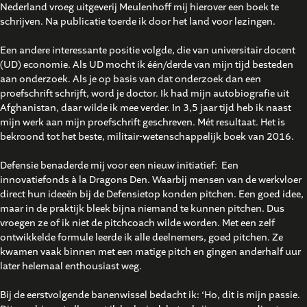
Nederland vroeg uitgeverij Meulenhoff mij hierover een boek te
schrijven. Na publicatie toerde ik door het land voor lezingen.
Een andere interessante positie volgde, die van universitair docent
(UD) economie. Als UD mocht ik één/derde van mijn tijd besteden
aan onderzoek. Als je op basis van dat onderzoek dan een
proefschrift schrijft, word je doctor. Ik had mijn autobiografie uit
Afghanistan, daar wilde ik mee verder. In 3,5 jaar tijd heb ik naast
mijn werk aan mijn proefschrift geschreven. Mét resultaat. Het is
bekroond tot het beste, militair-wetenschappelijk boek van 2016.
Defensie benaderde mij voor een nieuw initiatief: Een
innovatiefonds à la Dragons Den. Waarbij mensen van de werkvloer
direct hun ideeën bij de Defensietop konden pitchen. Een goed idee,
maar in de praktijk bleek bijna niemand te kunnen pitchen. Dus
vroegen ze of ik niet de pitchcoach wilde worden. Met een zelf
ontwikkelde formule leerde ik alle deelnemers, goed pitchen. Ze
kwamen vaak binnen met een matige pitch en gingen anderhalf uur
later helemaal enthousiast weg.
Bij de eerstvolgende banenwissel bedacht ik: ‘Ho, dit is mijn passie.