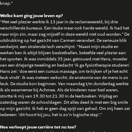
knap.”
Welke kant ging jouw leven op?
“Met veel plezier werkte ik 13 jaar in de reclamewereld, bij drie
verschillende bureaus. Een leuke maar ook harde wereld. Ik had het
naar mijn zin, maar zag mijzelf in deze wereld niet oud worden.” De
uitdrukking op het gezicht van Carmen verandert. De serieuze blik
verdwijnt, een stralende lach verschijnt. “Naast mijn studie en
werken ben ik altijd blijven basketballen, beleefde veel plezier aan
het sporten. Ik was inmiddels 35 jaar, getrouwd met Hans, moeder
van een driejarige tweeling en bedacht ‘ik ga fysiotherapie studeren’.
Hans zei: ‘doe eerst een cursus massage, om te kijken of je het echt
leuk vindt’. Ik was meteen verkocht, de anatomie van de mens is zo
leuk. De studie kon beginnen. Van maandag t/m donderdag werkte
ik als waarnemer bij Achmea. Als de kinderen naar bed waren,
stortte ik mij van 19.30 tot 21.30 in de leerboeken. Vrijdag en
zaterdag waren de schooldagen. Dit alles deed ik met een big smile
op mijn gezicht. Ik heb er geen dag spijt van gehad. Om mij heen zei
iedereen: ‘dit hoort bij jou, het is zo’n logische stap’.”
Hoe verloopt jouw carrière tot nu toe?