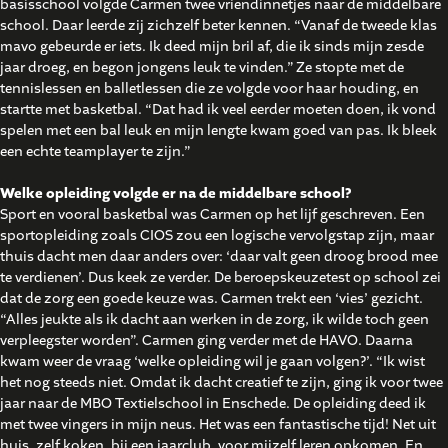
basisschool volgde Carmen twee vriendinnetjes naar de middelbare
school. Daar leerde zij zichzelf beter kennen. “Vanaf de tweede klas
mavo gebeurde er iets. Ik deed mijn bril af, die ik sinds mijn zesde
jaar droeg, en begon jongens leuk te vinden.” Ze stopte met de
tennislessen en balletlessen die ze volgde voor haar houding, en
startte met basketbal. “Dat had ik veel eerder moeten doen, ik vond
spelen met een bal leuk en mijn lengte kwam goed van pas. Ik bleek
een echte teamplayer te zijn.”
Welke opleiding volgde er na de middelbare school?
Sport en vooral basketbal was Carmen op het lijf geschreven. Een
sportopleiding zoals CIOS zou een logische vervolgstap zijn, maar
thuis dacht men daar anders over: ‘daar valt geen droog brood mee
te verdienen’. Dus keek ze verder. De beroepskeuzetest op school zei
dat de zorg een goede keuze was. Carmen trekt een ‘vies’ gezicht.
“Alles jeukte als ik dacht aan werken in de zorg, ik wilde toch geen
verpleegster worden”. Carmen ging verder met de HAVO. Daarna
kwam weer de vraag ‘welke opleiding wil je gaan volgen?’. “Ik wist
het nog steeds niet. Omdat ik dacht creatief te zijn, ging ik voor twee
jaar naar de MBO Textielschool in Enschede. De opleiding deed ik
met twee vingers in mijn neus. Het was een fantastische tijd! Net uit
huis, zelf koken, bij een jaarclub, voor mijzelf leren opkomen. En