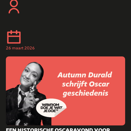
NORM, DAN KUN JE ALLES CREËREN WAT BIJ
JE PAST. DAT DOE IK MET MEER MENSELIJKE
EN SNELLERE MENTALE ZORG.”
26 maart 2026
EEN HISTORISCHE OSCARAVOND VOOR