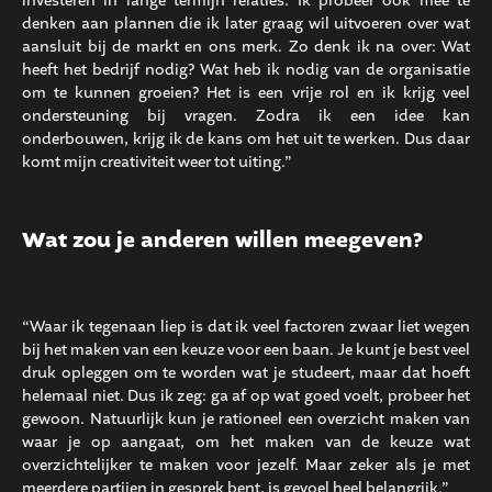
investeren in lange termijn relaties. Ik probeer ook mee te
denken aan plannen die ik later graag wil uitvoeren over wat
aansluit bij de markt en ons merk. Zo denk ik na over: Wat
heeft het bedrijf nodig? Wat heb ik nodig van de organisatie
om te kunnen groeien? Het is een vrije rol en ik krijg veel
ondersteuning bij vragen. Zodra ik een idee kan
onderbouwen, krijg ik de kans om het uit te werken. Dus daar
komt mijn creativiteit weer tot uiting.”
Wat zou je anderen willen meegeven?
“Waar ik tegenaan liep is dat ik veel factoren zwaar liet wegen
bij het maken van een keuze voor een baan. Je kunt je best veel
druk opleggen om te worden wat je studeert, maar dat hoeft
helemaal niet. Dus ik zeg: ga af op wat goed voelt, probeer het
gewoon. Natuurlijk kun je rationeel een overzicht maken van
waar je op aangaat, om het maken van de keuze wat
overzichtelijker te maken voor jezelf. Maar zeker als je met
meerdere partijen in gesprek bent, is gevoel heel belangrijk.”