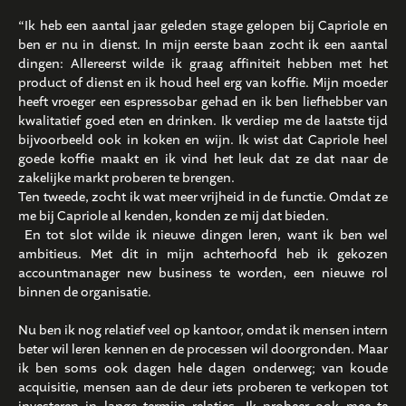
“Ik heb een aantal jaar geleden stage gelopen bij Capriole en
ben er nu in dienst. In mijn eerste baan zocht ik een aantal
dingen: Allereerst wilde ik graag affiniteit hebben met het
product of dienst en ik houd heel erg van koffie. Mijn moeder
heeft vroeger een espressobar gehad en ik ben liefhebber van
kwalitatief goed eten en drinken. Ik verdiep me de laatste tijd
bijvoorbeeld ook in koken en wijn. Ik wist dat Capriole heel
goede koffie maakt en ik vind het leuk dat ze dat naar de
zakelijke markt proberen te brengen.
Ten tweede, zocht ik wat meer vrijheid in de functie. Omdat ze
me bij Capriole al kenden, konden ze mij dat bieden.
En tot slot wilde ik nieuwe dingen leren, want ik ben wel
ambitieus. Met dit in mijn achterhoofd heb ik gekozen
accountmanager new business te worden, een nieuwe rol
binnen de organisatie.
Nu ben ik nog relatief veel op kantoor, omdat ik mensen intern
beter wil leren kennen en de processen wil doorgronden. Maar
ik ben soms ook dagen hele dagen onderweg; van koude
acquisitie, mensen aan de deur iets proberen te verkopen tot