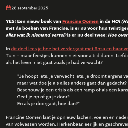
28 september 2025
YES! Een nieuw boek van
Francine Oomen
in de
HOI (Ho
met de boeken van Francine, is er nu voor hun twintige
alles wat ik niemand vertel?
is er nu deel twee:
Hoe overl
In
dit deel lees je hoe het verdergaat met Rosa en haar v
Tuin – maar feestjes kunnen niet voor altijd duren. Lie
als het leven niet gaat zoals je had verwacht?
"Je hoopt iets, je verwacht iets, je droomt ergens v
maar wat doe je als alles anders gaat dan gedacht?
Beschouw je een crisis als een ramp of als een kan
Geef je op of ga je door?
En als je doorgaat, hoe dan?"
Francine Oomen laat je opnieuw lachen, voelen en naden
van volwassen worden. Herkenbaar, eerlijk en geschreven