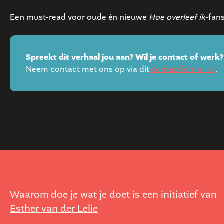
Een must-read voor oude én nieuwe
Hoe overleef ik
-fans
Spreekt dit verhaal jou aan? Wil je contact of werk?
Neem contact met ons op via dit
contactformulier
.
Waarom doe je wat je doet is een initiatief van
Esther van der Lelie