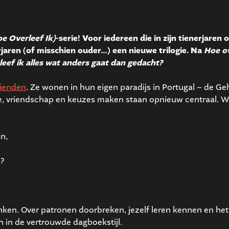
e Overleef Ik)
-serie! Voor iedereen die in zijn tienerjaren
rjaren (of misschien ouder…) een nieuwe trilogie. Na
Hoe ov
eef ik alles wat anders gaat dan gedacht?
rienden
. Ze wonen in hun eigen paradijs in Portugal – de G
fde, vriendschap en keuzes maken staan opnieuw centraal. W
an,
s?
ken. Over patronen doorbreken, jezelf leren kennen en he
 in de vertrouwde dagboekstijl.