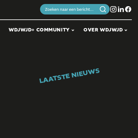
Zoeken
naar:
WDJWJD+ COMMUNITY
OVER WDJWJD
LAATSTE NIEUWS