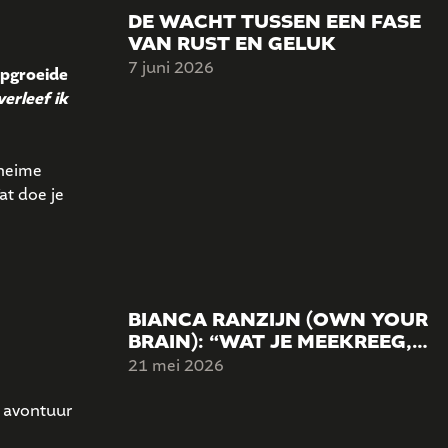
DE WACHT TUSSEN EEN FASE
VAN RUST EN GELUK
7 juni 2026
 opgroeide
erleef ik
eheime
at doe je
BIANCA RANZIJN (OWN YOUR
BRAIN): “WAT JE MEEKREEG,
HOEFT NIET TE BEPALEN WIE
21 mei 2026
JE WORDT.”
t avontuur