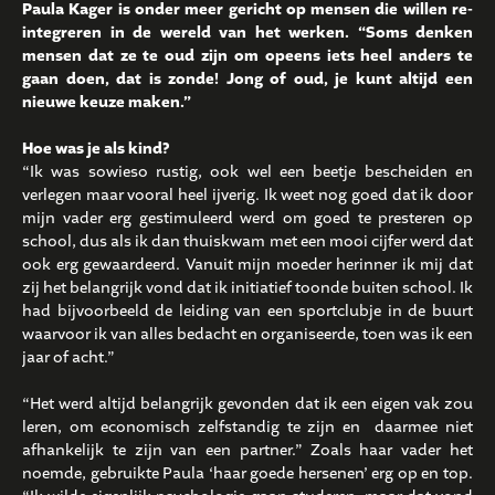
Paula Kager is onder meer gericht op mensen die willen re-
integreren in de wereld van het werken. “Soms denken
mensen dat ze te oud zijn om opeens iets heel anders te
gaan doen, dat is zonde! Jong of oud, je kunt altijd een
nieuwe keuze maken.”
Hoe was je als kind?
“Ik was sowieso rustig, ook wel een beetje bescheiden en
verlegen maar vooral heel ijverig. Ik weet nog goed dat ik door
mijn vader erg gestimuleerd werd om goed te presteren op
school, dus als ik dan thuiskwam met een mooi cijfer werd dat
ook erg gewaardeerd. Vanuit mijn moeder herinner ik mij dat
zij het belangrijk vond dat ik initiatief toonde buiten school. Ik
had bijvoorbeeld de leiding van een sportclubje in de buurt
waarvoor ik van alles bedacht en organiseerde, toen was ik een
jaar of acht.”
“Het werd altijd belangrijk gevonden dat ik een eigen vak zou
leren, om economisch zelfstandig te zijn en daarmee niet
afhankelijk te zijn van een partner.” Zoals haar vader het
noemde, gebruikte Paula ‘haar goede hersenen’ erg op en top.