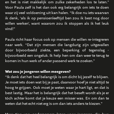
en het is niet makkelijk om zulke zekerheden los te laten.”
Voor Paula zelf is het dan ook erg belangrijk om iets te doen
waar zij veel voldoening uit kan halen. “Ik doe nu iets waarvan
ik denk, ‘als ik op pensioenleeftijd ben zou ik best nog door
willen werken’, want waarom zou ik stoppen als ik het leuk
vind!”
Paula richt haar focus ook op mensen die willen re-integreren
naar werk. “Dat zijn mensen die langdurig zijn uitgevallen
door bijvoorbeeld ziekte, een beperking of tegenslag -
bijvoorbeeld een ongeluk. Ik help hen om dan weer te terug te
komen in hun werk of ander passend werk te zoeken.”
Wat zou je jongeren willen meegeven?
“Ik denk dat het heel belangrijk is om dicht bij jezelf te blijven.
Je moet iets doen wat bij je past, daarvoor hoef je niet altijd te
hoog te grijpen. Ook moet je weten waar je hart ligt, en dat is
best lastig. Maar het is belangrijk dat het beseft wordt als je er
tóch achter komt dat je keuze een misser was. En om dan te
weten dat het echt niet erg is om dan iets anders te kiezen.”