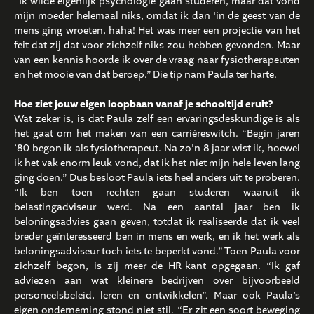
“Ik wilde eigenlijk psychologie gaan studeren, maar dat vond
mijn moeder helemaal niks, omdat ik dan ‘in de geest van de
mens ging wroeten, haha! Het was meer een projectie van het
feit dat zij dat voor zichzelf niks zou hebben gevonden. Maar
van een kennis hoorde ik over de vraag naar fysiotherapeuten
en het mooie van dat beroep.” Die tip nam Paula ter harte.
Hoe ziet jouw eigen loopbaan vanaf je schooltijd eruit?
Wat zeker is, is dat Paula zelf een ervaringsdeskundige is als
het gaat om het maken van een carrièreswitch. “Begin jaren
’80 begon ik als fysiotherapeut. Na zo’n 8 jaar wist ik, hoewel
ik het vak enorm leuk vond, dat ik het niet mijn hele leven lang
ging doen.” Dus besloot Paula iets heel anders uit te proberen.
“Ik ben toen rechten gaan studeren waaruit ik
belastingadviseur werd. Na een aantal jaar ben ik
beloningsadvies gaan geven, totdat ik realiseerde dat ik veel
breder geïnteresseerd ben in mens en werk, en ik het werk als
beloningsadviseur toch iets te beperkt vond.” Toen Paula voor
zichzelf begon, is zij meer de HR-kant opgegaan. “Ik gaf
adviezen aan wat kleinere bedrijven over bijvoorbeeld
personeelsbeleid, leren en ontwikkelen”. Maar ook Paula’s
eigen onderneming stond niet stil. “Er zit een soort beweging