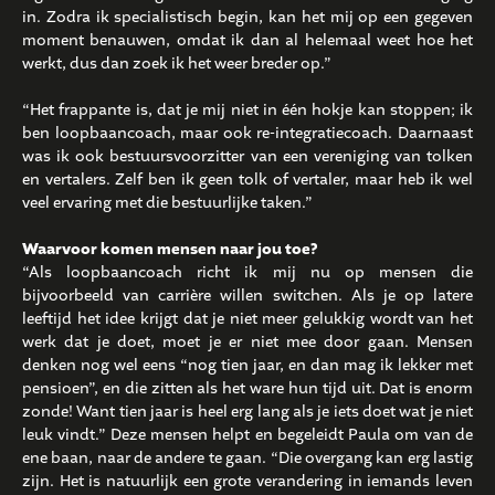
in. Zodra ik specialistisch begin, kan het mij op een gegeven
moment benauwen, omdat ik dan al helemaal weet hoe het
werkt, dus dan zoek ik het weer breder op.”
“Het frappante is, dat je mij niet in één hokje kan stoppen; ik
ben loopbaancoach, maar ook re-integratiecoach. Daarnaast
was ik ook bestuursvoorzitter van een vereniging van tolken
en vertalers. Zelf ben ik geen tolk of vertaler, maar heb ik wel
veel ervaring met die bestuurlijke taken.”
Waarvoor komen mensen naar jou toe?
“Als loopbaancoach richt ik mij nu op mensen die
bijvoorbeeld van carrière willen switchen. Als je op latere
leeftijd het idee krijgt dat je niet meer gelukkig wordt van het
werk dat je doet, moet je er niet mee door gaan. Mensen
denken nog wel eens “nog tien jaar, en dan mag ik lekker met
pensioen”, en die zitten als het ware hun tijd uit. Dat is enorm
zonde! Want tien jaar is heel erg lang als je iets doet wat je niet
leuk vindt.” Deze mensen helpt en begeleidt Paula om van de
ene baan, naar de andere te gaan. “Die overgang kan erg lastig
zijn. Het is natuurlijk een grote verandering in iemands leven