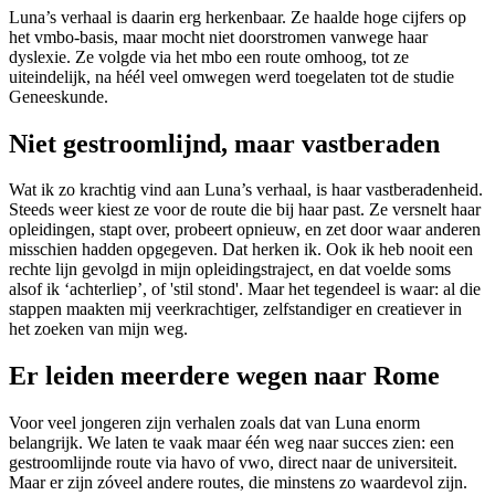
Luna’s verhaal is daarin erg herkenbaar. Ze haalde hoge cijfers op
het vmbo-basis, maar mocht niet doorstromen vanwege haar
dyslexie. Ze volgde via het mbo een route omhoog, tot ze
uiteindelijk, na héél veel omwegen werd toegelaten tot de studie
Geneeskunde.
Niet gestroomlijnd, maar vastberaden
Wat ik zo krachtig vind aan Luna’s verhaal, is haar vastberadenheid.
Steeds weer kiest ze voor de route die bij haar past. Ze versnelt haar
opleidingen, stapt over, probeert opnieuw, en zet door waar anderen
misschien hadden opgegeven. Dat herken ik. Ook ik heb nooit een
rechte lijn gevolgd in mijn opleidingstraject, en dat voelde soms
alsof ik ‘achterliep’, of 'stil stond'. Maar het tegendeel is waar: al die
stappen maakten mij veerkrachtiger, zelfstandiger en creatiever in
het zoeken van mijn weg.
Er leiden meerdere wegen naar Rome
Voor veel jongeren zijn verhalen zoals dat van Luna enorm
belangrijk. We laten te vaak maar één weg naar succes zien: een
gestroomlijnde route via havo of vwo, direct naar de universiteit.
Maar er zijn zóveel andere routes, die minstens zo waardevol zijn.