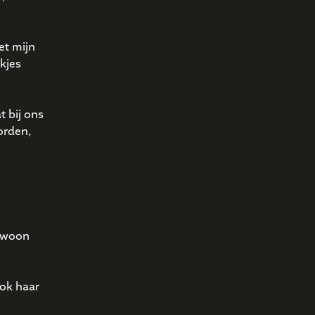
et mijn
kjes
t bij ons
orden,
gewoon
Ook haar