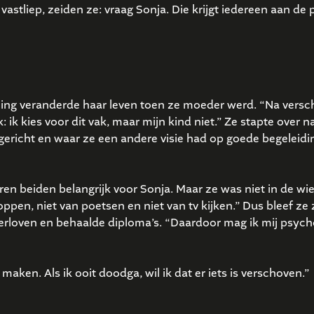
astliep, zeiden ze: vraag Sonja. Die krijgt iedereen aan de p
ing veranderde haar leven toen ze moeder werd. “Na versch
 ik kies voor dit vak, maar mijn kind niet.” Ze stapte over n
gericht en waar ze een andere visie had op goede begeleidi
n beiden belangrijk voor Sonja. Maar ze was niet in de wi
ppen, niet van poetsen en niet van tv kijken.” Dus bleef ze 
erloven en behaalde diploma’s. “Daardoor mag ik mij psyc
maken. Als ik ooit doodga, wil ik dat er iets is verschoven.”