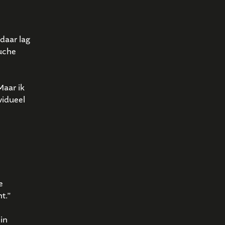
 daar lag
ouche
Maar ik
vidueel
e
t.”
in