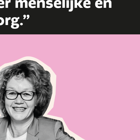
er menselijke en
org.”