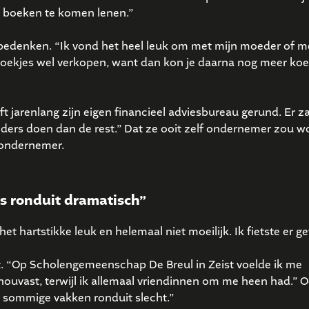
 boeken te komen lenen.”
f bedenken. “Ik vond het heel leuk om met mijn moeder of m
 koekjes wel verkopen, want dan kon je daarna nog meer koe
 jarenlang zijn eigen financieel adviesbureau gerund. Er za
anders doen dan de rest.” Dat ze ooit zelf ondernemer zou w
 ondernemer.
s ronduit dramatisch”
 het hartstikke leuk en helemaal niet moeilijk. Ik fietste er 
t. “Op Scholengemeenschap De Breul in Zeist voelde ik me
houvast, terwijl ik allemaal vriendinnen om me heen had.” 
j sommige vakken ronduit slecht.”