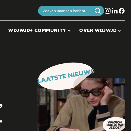
Zoeken
naar:
WDJWJD+ COMMUNITY
OVER WDJWJD
LAATSTE NIEUWS
,
.