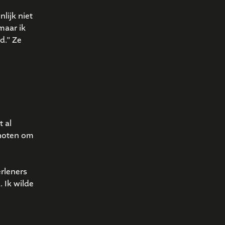
lijk niet
maar ik
d.” Ze
 al
enoten om
rleners
 Ik wilde