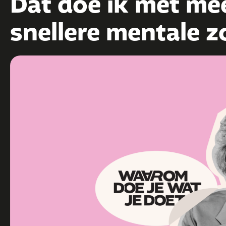
Dat doe ik met me
snellere mentale z