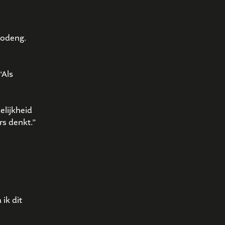
oodeng.
“Als
elijkheid
rs denkt.”
ik dit