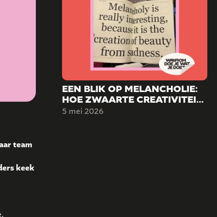
EEN BLIK OP MELANCHOLIE:
HOE ZWAARTE CREATIVITEIT
KAN VORMEN.
5 mei 2026
haar team
nders keek
,