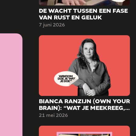
DE WACHT TUSSEN EEN FASE
VAN RUST EN GELUK
7 juni 2026
BIANCA RANZIJN (OWN YOUR
BRAIN): “WAT JE MEEKREEG,
HOEFT NIET TE BEPALEN WIE
21 mei 2026
JE WORDT.”