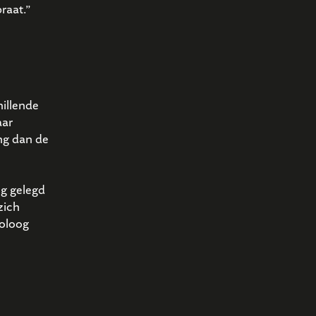
raat.”
illende
aar
ng dan de
eg gelegd
zich
holoog