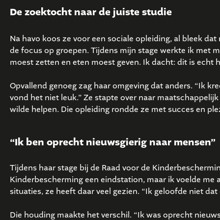
De zoektocht naar de juiste studie
Na havo koos ze voor een sociale opleiding, al bleek dat 
de focus op groepen. Tijdens mijn stage werkte ik met 
moest zetten en eten moest geven. Ik dacht: dit is echt h
Opvallend genoeg zag haar omgeving dat anders. “Ik kre
vond het niet leuk.” Ze stapte over naar maatschappelij
wilde helpen. Die opleiding rondde ze met succes en plez
“Ik ben oprecht nieuwsgierig naar mensen”
Tijdens haar stage bij de Raad voor de Kinderbescherming
Kinderbescherming een eindstation, maar ik voelde me als
situaties, ze heeft daar veel gezien. “Ik geloofde niet da
Die houding maakte het verschil. “Ik was oprecht nieuws