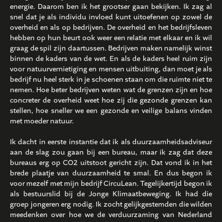
energie. Daarom ben ik het grootser gaan bekijken. Ik zag al
snel dat je als individu invloed kunt uitoefenen op zowel de
overheid en als op bedrijven. De overheid en het bedrijfsleven
hebben op hun beurt ook weer een relatie met elkaar en ik wil
graag de spil zijn daartussen. Bedrijven maken namelijk winst
binnen de kaders van de wet. En als de kaders heel ruim zijn
voor natuurvernietiging en mensen uitbuiting, dan moet je als
bedrijf nu heel sterk in je schoenen staan om die ruimte niet te
nemen. Hoe beter bedrijven weten wat de grenzen zijn en hoe
concreter de overheid weet hoe zij die gezonde grenzen kan
stellen, hoe sneller we een gezonde en veilige balans vinden
met moeder natuur.
Ik dacht in eerste instantie dat ik als duurzaamheidsadviseur
aan de slag zou gaan bij een bureau, maar ik zag dat deze
bureaus erg op CO2 uitstoot gericht zijn. Dat vond ik in het
brede plaatje van duurzaamheid te smal. En dus begon ik
voor mezelf met mijn bedrijf CircuLean. Tegelijkertijd begon ik
als bestuurslid bij de Jonge Klimaatbeweging. Ik had die
groep jongeren erg nodig. Ik zocht gelijkgestemden die wilden
meedenken over hoe we de verduurzaming van Nederland