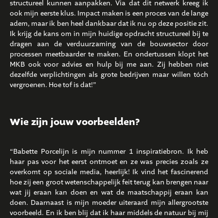
structureel kunnen aanpakken. Via dat dit netwerk kreeg ik
ook mijn eerste klus. Impact maken is een proces van de lange
adem, maar ik ben heel dankbaar dat ik nu op deze positie zit.
Ik krijg de kans om in mijn huidige opdracht structureel bij te
dragen aan de verduurzaming van de bouwsector door
processen meetbaarder te maken. En ondertussen klopt het
MKB ook voor advies en hulp bij me aan. Zij hebben niet
dezelfde verplichtingen als grote bedrijven maar willen tóch
vergroenen. Hoe tof is dat!”
Wie zijn jouw voorbeelden?
“Babette Porcelijn is mijn nummer 1 inspiratiebron. Ik heb
haar pas voor het eerst ontmoet en ze was precies zoals ze
overkomt op sociale media, heerlijk! Ik vind het fascinerend
hoe zij een groot wetenschappelijk feit terug kan brengen naar
wat jij eraan kan doen en wat de maatschappij eraan kan
doen. Daarnaast is mijn moeder uiteraard mijn allergrootste
voorbeeld. En ik ben blij dat ik haar middels de natuur bij mij