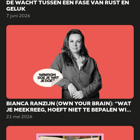
DE WACHT TUSSEN EEN FASE VAN RUST EN
GELUK
7 juni 2026
BIANCA RANZIJN (OWN YOUR BRAIN): “WAT
JE MEEKREEG, HOEFT NIET TE BEPALEN WIE
JE WORDT.”
21 mei 2026