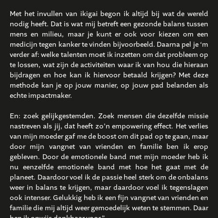
Met het invullen van ikigai begon ik altijd bij wat de wereld
nodig heeft. Dat is wat mij betreft een gezonde balans tussen
mens en milieu, maar je kunt er ook voor kiezen om een
medicijn tegen kanker te vinden bijvoorbeeld. Daarna pel je ‘m
verder af: welke talenten moet ik inzetten om dat probleem op
te lossen, wat zijn de activiteiten waar ik van hou die hieraan
bijdragen en hoe kan ik hiervoor betaald krijgen? Met deze
methode kan je op jouw manier, op jouw pad belanden als
echte impactmaker.
En: zoek gelijkgestemden. Zoek mensen die dezelfde missie
nastreven als jij, dat heeft zo’n empowering effect. Het verlies
van mijn moeder gaf me de boost om dit pad op te gaan, maar
door mijn vangnet van vrienden en familie ben ik erop
gebleven. Door de emotionele band met mijn moeder heb ik
nu eenzelfde emotionele band met hoe het gaat met de
planeet. Daardoor voel ik de passie heel sterk om de onbalans
weer in balans te krijgen, maar daardoor voel ik tegenslagen
ook intenser. Gelukkig heb ik een fijn vangnet van vrienden en
familie die mij altijd weer gemoedelijk weten te stemmen. Daar