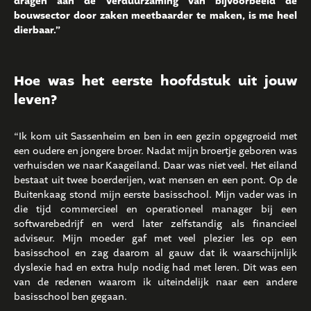
dragen aan de verduurzaming van bijvoorbeeld de
bouwsector door zaken meetbaarder te maken, is me heel
dierbaar.”
Hoe was het eerste hoofdstuk uit jouw
leven?
“Ik kom uit Sassenheim en ben in een gezin opgegroeid met
een oudere en jongere broer. Nadat mijn broertje geboren was
verhuisden we naar Kaageiland. Daar was niet veel. Het eiland
bestaat uit twee boerderijen, wat mensen en een pont. Op de
Buitenkaag stond mijn eerste basisschool. Mijn vader was in
die tijd commercieel en operationeel manager bij een
softwarebedrijf en werd later zelfstandig als financieel
adviseur. Mijn moeder gaf met veel plezier les op een
basisschool en zag daarom al gauw dat ik waarschijnlijk
dyslexie had en extra hulp nodig had met leren. Dit was een
van de redenen waarom ik uiteindelijk naar een andere
basisschool ben gegaan.