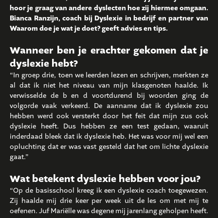
hoor je graag van andere dyslecten hoe zij hiermee omgaan.
Bianca Ranzijn, coach bij Dyslexie in bedrijf en partner van
Waarom doe je wat je doet? geeft advies en tips.
Wanneer ben je erachter gekomen dat je
dyslexie hebt?
“In groep drie, toen we leerden lezen en schrijven, merkten ze
al dat ik niet het niveau van mijn klasgenoten haalde. Ik
verwisselde de b en d voortdurend bij woorden ging de
volgorde vaak verkeerd. De aanname dat ik dyslexie zou
hebben werd ook versterkt door het feit dat mijn zus ook
dyslexie heeft. Dus hebben ze een test gedaan, waaruit
inderdaad bleek dat ik dyslexie heb. Het was voor mij wel een
opluchting dat er was vast gesteld dat het om lichte dyslexie
gaat.”
Wat betekent dyslexie hebben voor jou?
“Op de basisschool kreeg ik een dyslexie coach toegewezen.
Zij haalde mij drie keer per week uit de les om met mij te
oefenen. Juf Mariëlle was degene mij jarenlang geholpen heeft.