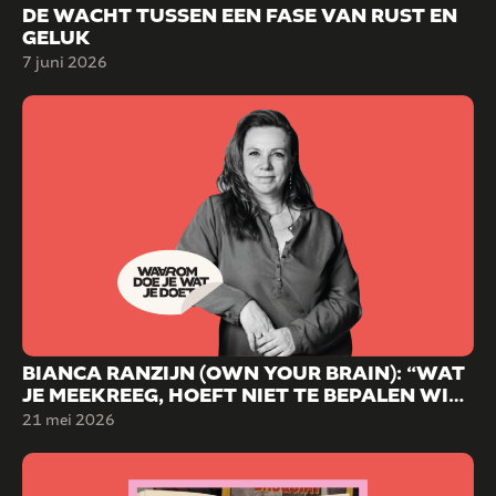
DE WACHT TUSSEN EEN FASE VAN RUST EN
GELUK
7 juni 2026
BIANCA RANZIJN (OWN YOUR BRAIN): “WAT
JE MEEKREEG, HOEFT NIET TE BEPALEN WIE
JE WORDT.”
21 mei 2026