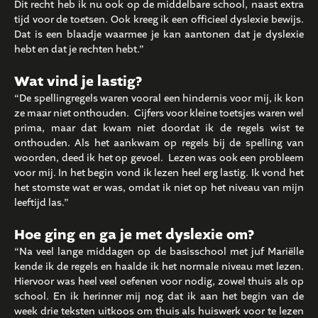
Dit recht heb ik nu ook op de middelbare school, naast extra
tijd voor de toetsen. Ook kreeg ik een officieel dyslexie bewijs.
Dat is een blaadje waarmee je kan aantonen dat je dyslexie
hebt en dat je rechten hebt.”
Wat vind je lastig?
“De spellingregels waren vooral een hindernis voor mij, ik kon
ze maar niet onthouden. Cijfers voor kleine toetsjes waren wel
prima, maar dat kwam niet doordat ik de regels wist te
onthouden. Als het aankwam op regels bij de spelling van
woorden, deed ik het op gevoel. Lezen was ook een probleem
voor mij. In het begin vond ik lezen heel erg lastig. Ik vond het
het stomste wat er was, omdat ik niet op het niveau van mijn
leeftijd las.”
Hoe ging en ga je met dyslexie om?
“Na veel lange middagen op de basisschool met juf Mariëlle
kende ik de regels en haalde ik het normale niveau met lezen.
Hiervoor was heel veel oefenen voor nodig, zowel thuis als op
school. En ik herinner mij nog dat ik aan het begin van de
week drie teksten uitkoos om thuis als huiswerk voor te lezen