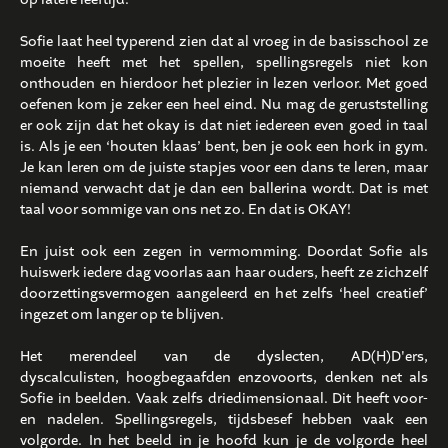
Sofie laat heel typerend zien dat al vroeg in de basisschool ze
moeite heeft met het spellen, spellingsregels niet kon
onthouden en hierdoor het plezier in lezen verloor. Met goed
oefenen kom je zeker een heel eind. Nu mag de geruststelling
er ook zijn dat het okay is dat niet iedereen even goed in taal
is. Als je een ‘houten klaas’ bent, ben je ook een hork in gym.
Je kan leren om de juiste stapjes voor een dans te leren, maar
niemand verwacht dat je dan een ballerina wordt. Dat is met
taal voor sommige van ons net zo. En dat is OKAY!
En juist ook een zegen in vermomming. Doordat Sofie als
huiswerk iedere dag voorlas aan haar ouders, heeft ze zichzelf
doorzettingsvermogen aangeleerd en het zelfs ‘heel creatief’
ingezet om langer op te blijven.
Het merendeel van de dyslecten, AD(H)D'ers,
dyscalculisten, hoogbegaafden enzovoorts, denken net als
Sofie in beelden. Vaak zelfs driedimensionaal. Dit heeft voor-
en nadelen. Spellingsregels, tijdsbesef hebben vaak een
volgorde. In het beeld in je hoofd kun je de volgorde heel