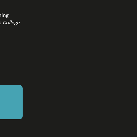
ming
kt
College