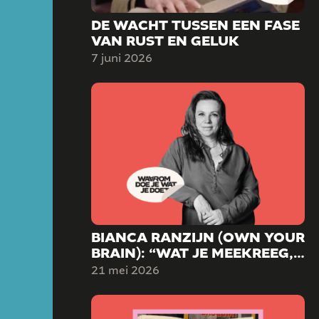
DE WACHT TUSSEN EEN FASE
VAN RUST EN GELUK
7 juni 2026
BIANCA RANZIJN (OWN YOUR
BRAIN): “WAT JE MEEKREEG,
HOEFT NIET TE BEPALEN WIE
21 mei 2026
JE WORDT.”