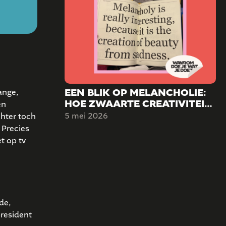
EEN BLIK OP MELANCHOLIE:
ange,
HOE ZWAARTE CREATIVITEIT
en
KAN VORMEN.
5 mei 2026
hter toch
 Precies
t op tv
de,
resident