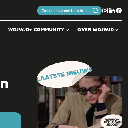
Zoeken
naar:
WDJWJD+ COMMUNITY
OVER WDJWJD
LAATSTE NIEUWS
an