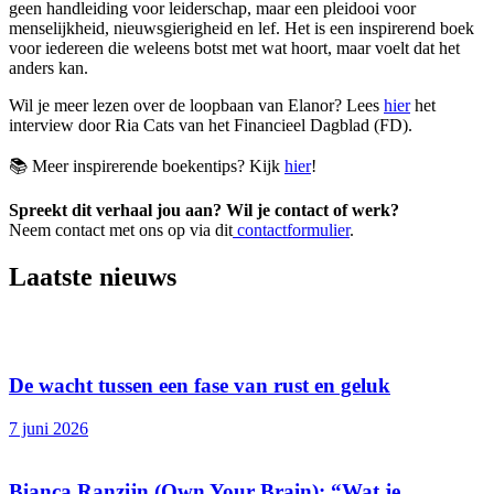
geen handleiding voor leiderschap, maar een pleidooi voor
menselijkheid, nieuwsgierigheid en lef. Het is een inspirerend boek
voor iedereen die weleens botst met wat hoort, maar voelt dat het
anders kan.
Wil je meer lezen over de loopbaan van Elanor? Lees
hier
het
interview door Ria Cats van het Financieel Dagblad (FD).
📚 Meer inspirerende boekentips? Kijk
hier
!
Spreekt dit verhaal jou aan? Wil je contact of werk?
Neem contact met ons op via dit
contactformulier
.
Laatste nieuws
De wacht tussen een fase van rust en geluk
7 juni 2026
Bianca Ranzijn (Own Your Brain): “Wat je