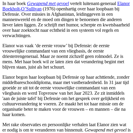
In haar boek
Gewapend met gevoel
vertelt luitenant-generaal
Elanor
Boekholt-O’Sullivan
(1976) openhartig over haar loopbaan bij
Defensie. Over missies in Afghanistan, leidinggeven in een
mannenwereld en de moed om dingen te benoemen die anderen
liever laten liggen. Ze schrijft met humor, scherpte en kwetsbaarheid
over haar zoektocht naar echtheid in een systeem vol regels en
verwachtingen.
Elanor was vaak ‘de eerste vrouw’ bij Defensie: de eerste
vrouwelijke commandant van een vliegbasis, de eerste
driesterrengeneraal. Maar ze noemt zichzelf geen rolmodel. Ze is
mens. Met haar boek wil ze laten zien dat verandering begint met
blijven staan, juist als het schuurt.
Elanor begon haar loopbaan bij Defensie op haar achttiende, zonder
middelbareschooldiploma, maar met vastberadenheid. In 31 jaar tijd
groeide ze uit tot de eerste vrouwelijke commandant van een
vliegbasis en werd Topvrouw van het Jaar 2023. Ze zit inmiddels
'aan de juiste tafel' bij Defensie om het gesprek over gelijkheid en
cultuurverandering te voeren. Ze maakt het tot haar missie om de
organisatie beter te maken voor de vrouwen – en mannen – die na
haar komen.
Met rake observaties en persoonlijke verhalen laat Elanor zien wat
er nodig is om te veranderen van binnenuit.
Gewapend met gevoel
is