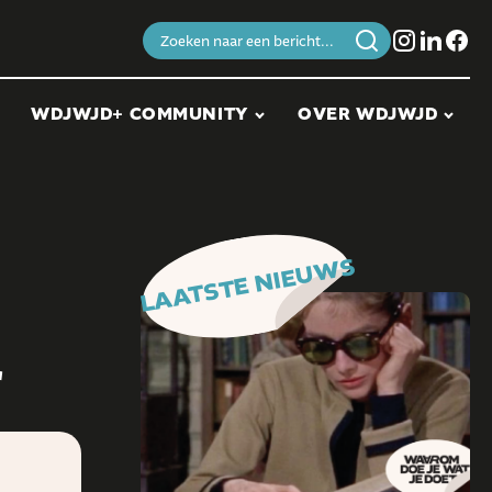
Zoeken
naar:
WDJWJD+ COMMUNITY
OVER WDJWJD
LAATSTE NIEUWS
r