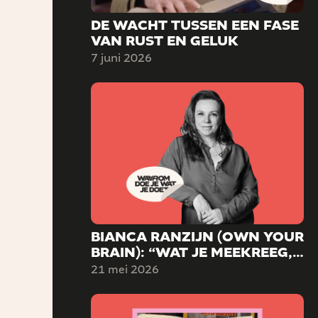
DE WACHT TUSSEN EEN FASE
VAN RUST EN GELUK
7 juni 2026
BIANCA RANZIJN (OWN YOUR
BRAIN): “WAT JE MEEKREEG,
HOEFT NIET TE BEPALEN WIE
21 mei 2026
JE WORDT.”