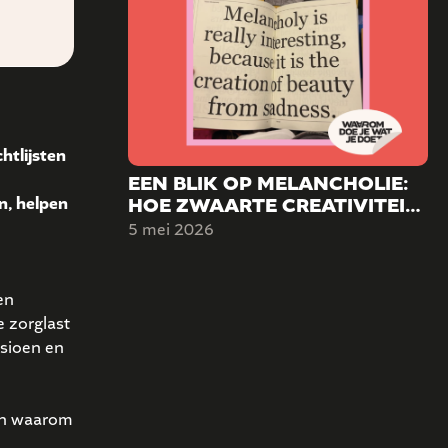
htlijsten
EEN BLIK OP MELANCHOLIE:
HOE ZWAARTE CREATIVITEIT
n, helpen
KAN VORMEN.
5 mei 2026
en
e zorglast
sioen en
 en waarom