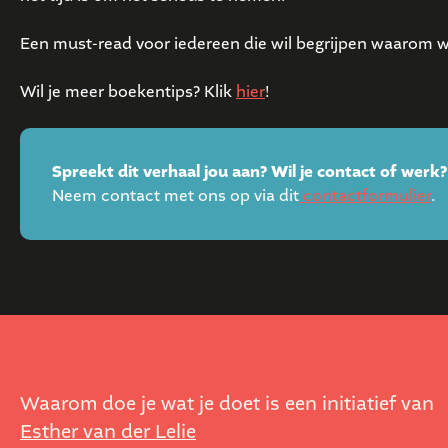
Een must-read voor iedereen die wil begrijpen waarom we
Wil je meer boekentips? Klik
hier
!
Spreekt dit verhaal jou aan? Wil je contact of werk?
Neem contact met ons op via dit
contactformulier
.
Waarom doe je wat je doet is een initiatief van
Esther van der Lelie