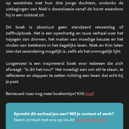
op wereldreis met hun drie jonge dochters, ondanks de
uitdagingen van Niek's dwarslaesie vanaf de borst waardoor
hij in een rolstoel zit.
Dit boek is absoluut geen standaard reisverslag of
zelfhulpboek. Het is een openhartig en rauw verhaal over het
najagen van dromen, het maken van moedige keuzes en het
vinden van betekenis in het dagelijks leven. Niek en Kim laten
zien dat verandering mogelijk is, zelfs als het onmogelijk lijkt.
Losgeroest
is een inspirerend boek voor iedereen die zich
afvraagt: "Is dit het nou?" Het moedigt aan om stil te staan, te
reflecteren en stappen te zetten richting een leven dat echt bij
je past.
Benieuwd naar nog meer boekentips? Klik
hier
!
Spreekt dit verhaal jou aan? Wil je contact of werk?
Neem contact met ons op via dit
contactformulier
.