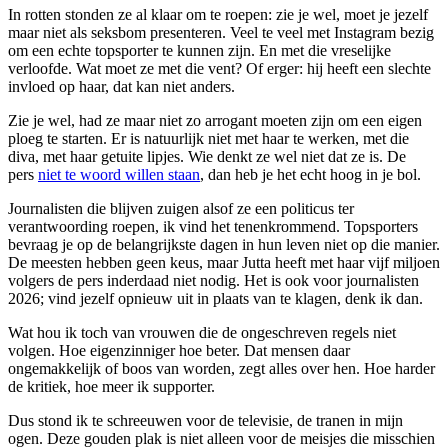
In rotten stonden ze al klaar om te roepen: zie je wel, moet je jezelf
maar niet als seksbom presenteren. Veel te veel met Instagram bezig
om een echte topsporter te kunnen zijn. En met die vreselijke
verloofde. Wat moet ze met die vent? Of erger: hij heeft een slechte
invloed op haar, dat kan niet anders.
Zie je wel, had ze maar niet zo arrogant moeten zijn om een eigen
ploeg te starten. Er is natuurlijk niet met haar te werken, met die
diva, met haar getuite lipjes. Wie denkt ze wel niet dat ze is. De
pers
niet te woord willen staan
, dan heb je het echt hoog in je bol.
Journalisten die blijven zuigen alsof ze een politicus ter
verantwoording roepen, ik vind het tenenkrommend. Topsporters
bevraag je op de belangrijkste dagen in hun leven niet op die manier.
De meesten hebben geen keus, maar Jutta heeft met haar vijf miljoen
volgers de pers inderdaad niet nodig. Het is ook voor journalisten
2026; vind jezelf opnieuw uit in plaats van te klagen, denk ik dan.
Wat hou ik toch van vrouwen die de ongeschreven regels niet
volgen. Hoe eigenzinniger hoe beter. Dat mensen daar
ongemakkelijk of boos van worden, zegt alles over hen. Hoe harder
de kritiek, hoe meer ik supporter.
Dus stond ik te schreeuwen voor de televisie, de tranen in mijn
ogen. Deze gouden plak is niet alleen voor de meisjes die misschien