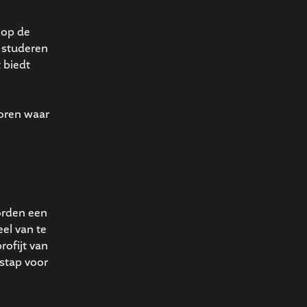
 op de
t studeren
 biedt
toren waar
orden een
eel van te
rofijt van
 stap voor