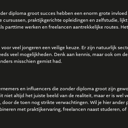
der diploma groot succes hebben een enorm grote invloed
ursussen, praktijkgerichte opleidingen en zelfstudie, lijk
s parttime werken en freelancen aantrekkelijke routes. Het
 voor veel jongeren een veilige keuze. Er zijn natuurlijk sec
steeds veel mogelijkheden. Denk aan kennis, maar ook om de
 anders misschien gemist had.
rnemers en influencers die zonder diploma groot zijn gew
niet altijd het juiste beeld van de realiteit, maar er is wel v
oor de toen nog strikte verwachtingen. Wil je hier ander p
neren met praktijkervaring, freelancen naast studeren, of