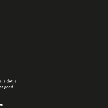
 is dat je
wat goed
en.