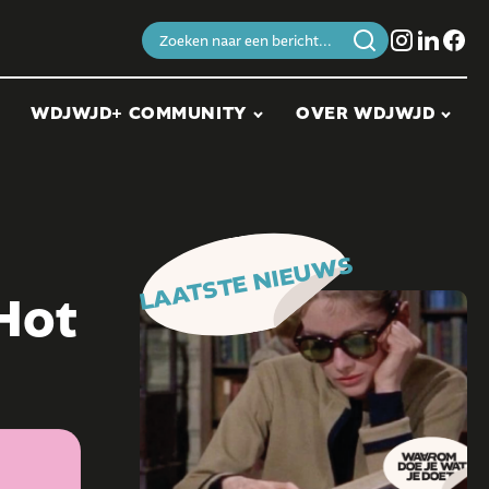
Zoeken
naar:
WDJWJD+ COMMUNITY
OVER WDJWJD
LAATSTE NIEUWS
Hot