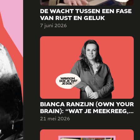
DE WACHT TUSSEN EEN FASE
VAN RUST EN GELUK
7 juni 2026
BIANCA RANZIJN (OWN YOUR
BRAIN): “WAT JE MEEKREEG,
HOEFT NIET TE BEPALEN WIE
21 mei 2026
JE WORDT.”