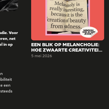
udie. Voor
eren, net
EEN BLIK OP MELANCHOLIE:
l in op
HOE ZWAARTE CREATIVITEIT
KAN VORMEN.
5 mei 2026
an
iliteit
ze een
 steeds