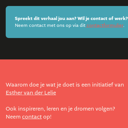
Spreekt dit verhaal jou aan? Wil je contact of werk?
Neem contact met ons op via dit
contactformulier
.
Waarom doe je wat je doet is een initiatief van
Esther van der Lelie
Ook inspireren, leren en je dromen volgen?
Neem
contact
op!