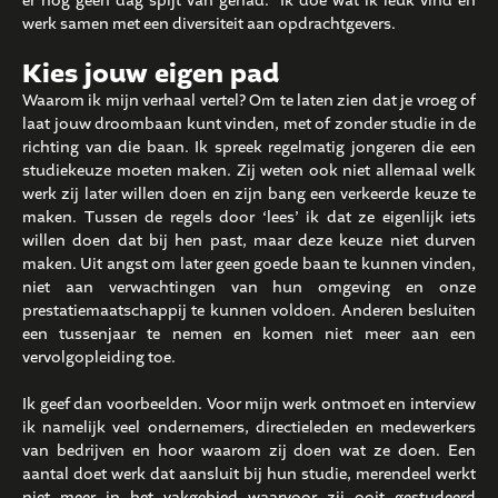
er nog geen dag spijt van gehad. Ik doe wat ik leuk vind en
werk samen met een diversiteit aan opdrachtgevers.
Kies jouw eigen pad
Waarom ik mijn verhaal vertel? Om te laten zien dat je vroeg of
laat jouw droombaan kunt vinden, met of zonder studie in de
richting van die baan. Ik spreek regelmatig jongeren die een
studiekeuze moeten maken. Zij weten ook niet allemaal welk
werk zij later willen doen en zijn bang een verkeerde keuze te
maken. Tussen de regels door ‘lees’ ik dat ze eigenlijk iets
willen doen dat bij hen past, maar deze keuze niet durven
maken. Uit angst om later geen goede baan te kunnen vinden,
niet aan verwachtingen van hun omgeving en onze
prestatiemaatschappij te kunnen voldoen. Anderen besluiten
een tussenjaar te nemen en komen niet meer aan een
vervolgopleiding toe.
Ik geef dan voorbeelden. Voor mijn werk ontmoet en interview
ik namelijk veel ondernemers, directieleden en medewerkers
van bedrijven en hoor waarom zij doen wat ze doen. Een
aantal doet werk dat aansluit bij hun studie, merendeel werkt
niet meer in het vakgebied waarvoor zij ooit gestudeerd