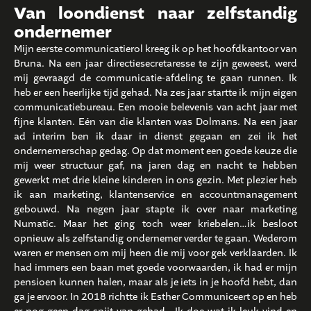
Van loondienst naar zelfstandig
ondernemer
Mijn eerste communicatierol kreeg ik op het hoofdkantoor van
Bruna. Na een jaar directiesecretaresse te zijn geweest, werd
mij gevraagd de communicatie-afdeling te gaan runnen. Ik
heb er een heerlijke tijd gehad. Na zes jaar startte ik mijn eigen
communicatiebureau. Een mooie belevenis van acht jaar met
fijne klanten. Eén van die klanten was Dolmans. Na een jaar
ad interim ben ik daar in dienst gegaan en zei ik het
ondernemerschap gedag. Op dat moment een goede keuze die
mij weer structuur gaf, na jaren dag en nacht te hebben
gewerkt met drie kleine kinderen in ons gezin. Met plezier heb
ik aan marketing, klantenservice en accountmanagement
gebouwd. Na negen jaar stapte ik over naar marketing
Numatic. Maar het ging toch weer kriebelen…ik besloot
opnieuw als zelfstandig ondernemer verder te gaan. Wederom
waren er mensen om mij heen die mij voor gek verklaarden. Ik
had immers een baan met goede voorwaarden, ik had er mijn
pensioen kunnen halen, maar als je iets in je hoofd hebt, dan
ga je ervoor. In 2018 richtte ik Esther Communiceert op en heb