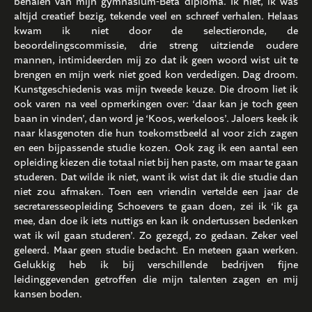
behalen van mijn gymnasium-Bèta diploma. Ik niet, ik was
altijd creatief bezig, tekende veel en schreef verhalen. Helaas
kwam ik niet door de selectieronde, de
beoordelingscommissie, drie streng uitziende oudere
mannen, intimideerden mij zo dat ik geen woord wist uit te
brengen en mijn werk niet goed kon verdedigen. Dag droom.
Kunstgeschiedenis was mijn tweede keuze. Die droom liet ik
ook varen na veel opmerkingen over: ‘daar kan je toch geen
baan in vinden’, dan word je ‘Koos, werkeloos’. Jaloers keek ik
naar klasgenoten die hun toekomstbeeld al voor zich zagen
en een bijpassende studie kozen. Ook zag ik een aantal een
opleiding kiezen die totaal niet bij hen paste, om maar te gaan
studeren. Dat wilde ik niet, want ik wist dat ik die studie dan
niet zou afmaken. Toen een vriendin vertelde een jaar de
secretaresseopleiding Schoevers te gaan doen, zei ik ‘ik ga
mee, dan doe ik iets nuttigs en kan ik ondertussen bedenken
wat ik wil gaan studeren’. Zo gezegd, zo gedaan. Zeker veel
geleerd. Maar geen studie bedacht. En meteen gaan werken.
Gelukkig heb ik bij verschillende bedrijven fijne
leidinggevenden getroffen die mijn talenten zagen en mij
kansen boden.